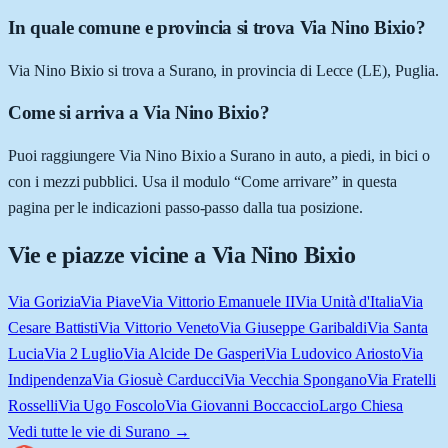
In quale comune e provincia si trova Via Nino Bixio?
Via Nino Bixio si trova a Surano, in provincia di Lecce (LE), Puglia.
Come si arriva a Via Nino Bixio?
Puoi raggiungere Via Nino Bixio a Surano in auto, a piedi, in bici o
con i mezzi pubblici. Usa il modulo “Come arrivare” in questa
pagina per le indicazioni passo-passo dalla tua posizione.
Vie e piazze vicine a
Via Nino Bixio
Via Gorizia
Via Piave
Via Vittorio Emanuele II
Via Unità d'Italia
Via
Cesare Battisti
Via Vittorio Veneto
Via Giuseppe Garibaldi
Via Santa
Lucia
Via 2 Luglio
Via Alcide De Gasperi
Via Ludovico Ariosto
Via
Indipendenza
Via Giosuè Carducci
Via Vecchia Spongano
Via Fratelli
Rosselli
Via Ugo Foscolo
Via Giovanni Boccaccio
Largo Chiesa
Vedi tutte le vie di
Surano
→