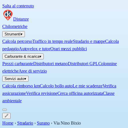
Salta al contenuto
Distanze
Chilometriche
Strumenti
▾
Calcola percorso
Traffico in tempo reale
Stradario e mappe
Calcola
pedaggio
Autovelox e tutor
Orari mezzi pubblici
Carburante & ricarica
▾
Prezzi carburante
Distributori metano
Distributori GPL
Colonnine
elettriche
Aree di servizio
Servizi auto
▾
Calcola rimborso km
Calcolo bollo auto
Le mie scadenze
Verifica
assicurazione
Verifica revisione
Cerca officina autorizzata
Classe
ambientale
🔗
Home
›
Stradario
›
Surano
›
Via Nino Bixio