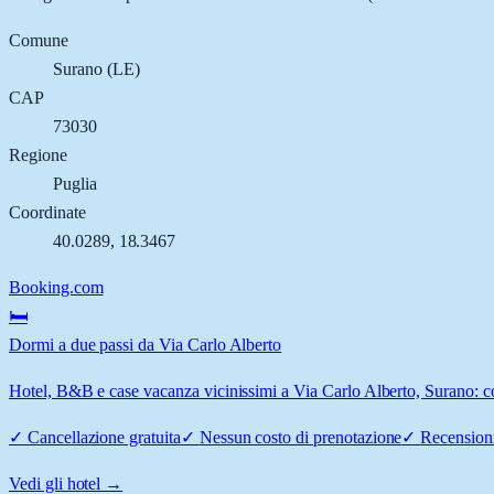
Comune
Surano
(
LE
)
CAP
73030
Regione
Puglia
Coordinate
40.0289
,
18.3467
Booking.com
🛏️
Dormi a due passi da Via Carlo Alberto
Hotel, B&B e case vacanza vicinissimi a Via Carlo Alberto, Surano: con
✓
Cancellazione gratuita
✓
Nessun costo di prenotazione
✓
Recensioni
Vedi gli hotel →