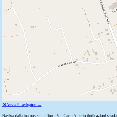
🧭
Avvia il navigatore
→
Naviga dalla tua posizione fino a
Via Carlo Alberto
(indicazioni strada