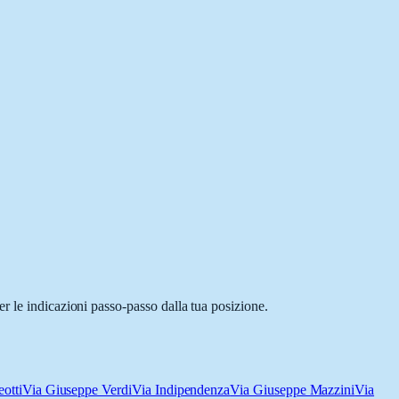
r le indicazioni passo-passo dalla tua posizione.
otti
Via Giuseppe Verdi
Via Indipendenza
Via Giuseppe Mazzini
Via