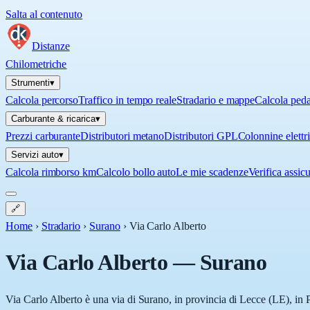
Salta al contenuto
Distanze
Chilometriche
Strumenti
▾
Calcola percorso
Traffico in tempo reale
Stradario e mappe
Calcola ped
Carburante & ricarica
▾
Prezzi carburante
Distributori metano
Distributori GPL
Colonnine elettr
Servizi auto
▾
Calcola rimborso km
Calcolo bollo auto
Le mie scadenze
Verifica assic
🔗
Home
›
Stradario
›
Surano
›
Via Carlo Alberto
Via Carlo Alberto
—
Surano
Via Carlo Alberto è una via di Surano, in provincia di Lecce (LE), in P