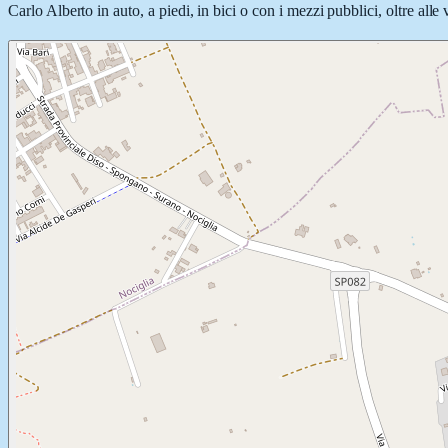
Carlo Alberto in auto, a piedi, in bici o con i mezzi pubblici, oltre all