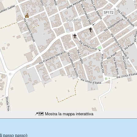
📍
🗺️ Mostra la mappa interattiva
li passo passo)