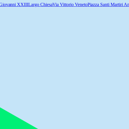
Giovanni XXIII
Largo Chiesa
Via Vittorio Veneto
Piazza Santi Martiri 