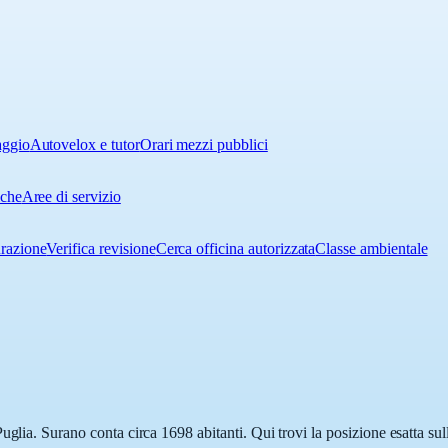
aggio
Autovelox e tutor
Orari mezzi pubblici
iche
Aree di servizio
urazione
Verifica revisione
Cerca officina autorizzata
Classe ambientale
uglia. Surano conta circa 1698 abitanti. Qui trovi la posizione esatta su