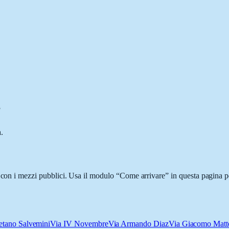
?
.
 con i mezzi pubblici. Usa il modulo “Come arrivare” in questa pagina pe
etano Salvemini
Via IV Novembre
Via Armando Diaz
Via Giacomo Matte