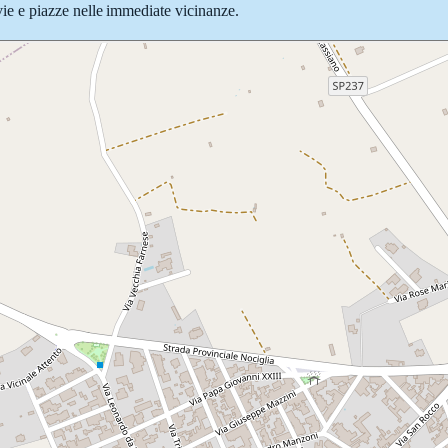
e vie e piazze nelle immediate vicinanze.