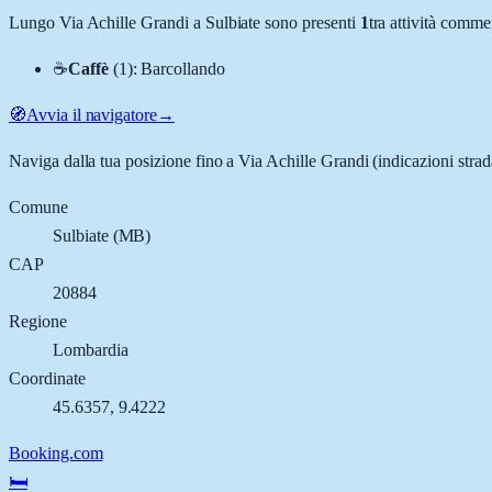
Lungo
Via Achille Grandi
a
Sulbiate
sono presenti
1
tra attività comm
☕
Caffè
(
1
)
:
Barcollando
🧭
Avvia il navigatore
→
Naviga dalla tua posizione fino a
Via Achille Grandi
(indicazioni strad
Comune
Sulbiate
(
MB
)
CAP
20884
Regione
Lombardia
Coordinate
45.6357
,
9.4222
Booking.com
🛏️