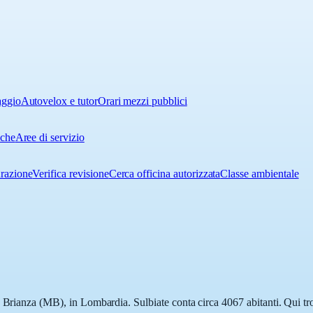
aggio
Autovelox e tutor
Orari mezzi pubblici
iche
Aree di servizio
urazione
Verifica revisione
Cerca officina autorizzata
Classe ambientale
a Brianza (MB), in Lombardia. Sulbiate conta circa 4067 abitanti. Qui tro