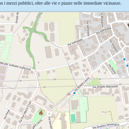
on i mezzi pubblici, oltre alle vie e piazze nelle immediate vicinanze.