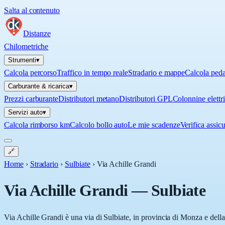
Salta al contenuto
Distanze
Chilometriche
Strumenti
▾
Calcola percorso
Traffico in tempo reale
Stradario e mappe
Calcola ped
Carburante & ricarica
▾
Prezzi carburante
Distributori metano
Distributori GPL
Colonnine elettr
Servizi auto
▾
Calcola rimborso km
Calcolo bollo auto
Le mie scadenze
Verifica assic
🔗
Home
›
Stradario
›
Sulbiate
›
Via Achille Grandi
Via Achille Grandi
—
Sulbiate
Via Achille Grandi è una via di Sulbiate, in provincia di Monza e dell