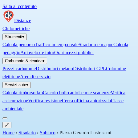
Salta al contenuto
Distanze
Chilometriche
Strumenti
▾
Calcola percorso
Traffico in tempo reale
Stradario e mappe
Calcola
pedaggio
Autovelox e tutor
Orari mezzi pubblici
Carburante & ricarica
▾
Prezzi carburante
Distributori metano
Distributori GPL
Colonnine
elettriche
Aree di servizio
Servizi auto
▾
Calcola rimborso km
Calcolo bollo auto
Le mie scadenze
Verifica
assicurazione
Verifica revisione
Cerca officina autorizzata
Classe
ambientale
🔗
Home
›
Stradario
›
Subiaco
›
Piazza Gerardo Lustrissimi