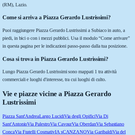
(RM), Lazio.
Come si arriva a Piazza Gerardo Lustrissimi?
Puoi raggiungere Piazza Gerardo Lustrissimi a Subiaco in auto, a
piedi, in bici o con i mezzi pubblici. Usa il modulo “Come arrivare”
in questa pagina per le indicazioni passo-passo dalla tua posizione.
Cosa si trova in Piazza Gerardo Lustrissimi?
Lungo Piazza Gerardo Lustrissimi sono mappati 1 tra attività
commerciali e luoghi d'interesse, tra cui luoghi di culto.
Vie e piazze vicine a
Piazza Gerardo
Lustrissimi
Piazza Sant'Andrea
Largo Lucidi
Via degli Opifici
Via Di
Sant'Antonio
Via Palestro
Via Cavour
Via Oberdan
Via Sebastiano
Conca
Via Fratelli Cosmati
vIA sCANZANO
Via Garibaldi
Via del