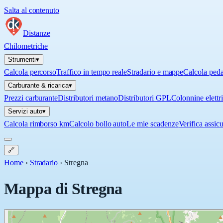
Salta al contenuto
Distanze
Chilometriche
Strumenti
▾
Calcola percorso
Traffico in tempo reale
Stradario e mappe
Calcola ped
Carburante & ricarica
▾
Prezzi carburante
Distributori metano
Distributori GPL
Colonnine elettr
Servizi auto
▾
Calcola rimborso km
Calcolo bollo auto
Le mie scadenze
Verifica assic
🔗
Home
›
Stradario
›
Stregna
Mappa di
Stregna