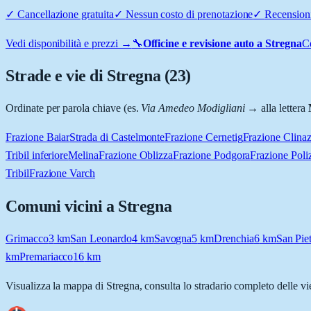
✓
Cancellazione gratuita
✓
Nessun costo di prenotazione
✓
Recensioni
Vedi disponibilità e prezzi →
🔧
Officine e revisione auto a
Stregna
Ce
Strade e vie di
Stregna
(
23
)
Ordinate per parola chiave (es.
Via Amedeo Modigliani
→ alla lettera
Frazione Baiar
Strada di Castelmonte
Frazione Cernetig
Frazione Clina
Tribil inferiore
Melina
Frazione Oblizza
Frazione Podgora
Frazione Poli
Tribil
Frazione Varch
Comuni vicini a
Stregna
Grimacco
3
km
San Leonardo
4
km
Savogna
5
km
Drenchia
6
km
San Pie
km
Premariacco
16
km
Visualizza la mappa di
Stregna
, consulta lo stradario completo delle vi