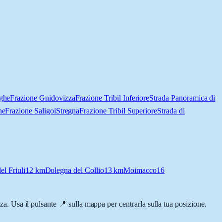
ghe
Frazione Gnidovizza
Frazione Tribil Inferiore
Strada Panoramica di
ne
Frazione Saligoi
Stregna
Frazione Tribil Superiore
Strada di
el Friuli
12
km
Dolegna del Collio
13
km
Moimacco
16
enza. Usa il pulsante 📍 sulla mappa per centrarla sulla tua posizione.