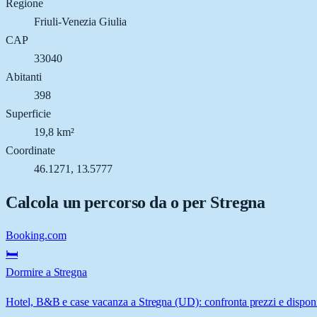
Regione
Friuli-Venezia Giulia
CAP
33040
Abitanti
398
Superficie
19,8 km²
Coordinate
46.1271, 13.5777
Calcola un percorso da o per
Stregna
Booking.com
🛏️
Dormire a Stregna
Hotel, B&B e case vacanza a Stregna (UD): confronta prezzi e disponib