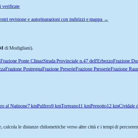
 verificate
ntri revisione e autoriparazioni con indirizzi e mappa →
M
di Modigliani).
z
Frazione Ponte Clinaz
Strada Provinciale n.47 dell'Erbezzo
Frazione Du
zza
Frazione Postregna
Frazione Preserie
Frazione Presserie
Frazione Rau
tro al Natisone
7
km
Pulfero
9
km
Torreano
11
km
Prepotto
12
km
Cividale d
e, calcola le distanze chilometriche verso altre città e i tempi di percorr