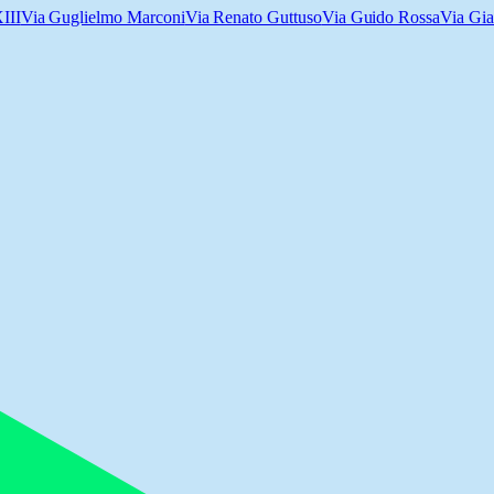
III
Via Guglielmo Marconi
Via Renato Guttuso
Via Guido Rossa
Via Gia