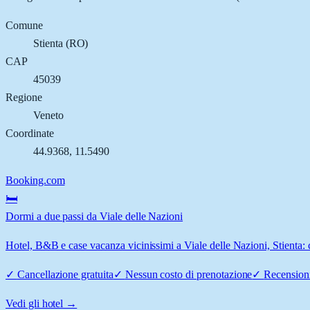
Comune
Stienta
(
RO
)
CAP
45039
Regione
Veneto
Coordinate
44.9368
,
11.5490
Booking.com
🛏️
Dormi a due passi da Viale delle Nazioni
Hotel, B&B e case vacanza vicinissimi a Viale delle Nazioni, Stienta: c
✓
Cancellazione gratuita
✓
Nessun costo di prenotazione
✓
Recensioni
Vedi gli hotel →