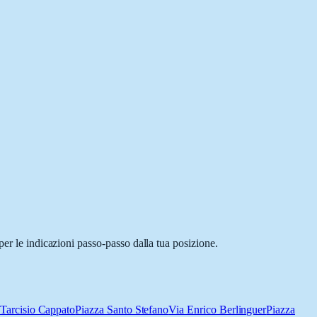
per le indicazioni passo-passo dalla tua posizione.
Tarcisio Cappato
Piazza Santo Stefano
Via Enrico Berlinguer
Piazza