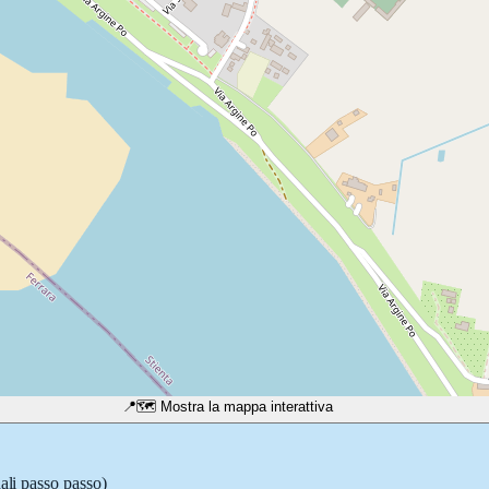
📍
🗺️ Mostra la mappa interattiva
ali passo passo)