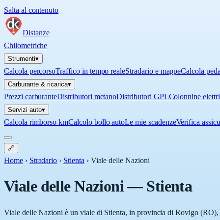
Salta al contenuto
Distanze
Chilometriche
Strumenti
▾
Calcola percorso
Traffico in tempo reale
Stradario e mappe
Calcola ped
Carburante & ricarica
▾
Prezzi carburante
Distributori metano
Distributori GPL
Colonnine elettr
Servizi auto
▾
Calcola rimborso km
Calcolo bollo auto
Le mie scadenze
Verifica assic
🔗
Home
›
Stradario
›
Stienta
›
Viale delle Nazioni
Viale delle Nazioni
—
Stienta
Viale delle Nazioni è un viale di Stienta, in provincia di Rovigo (RO), 