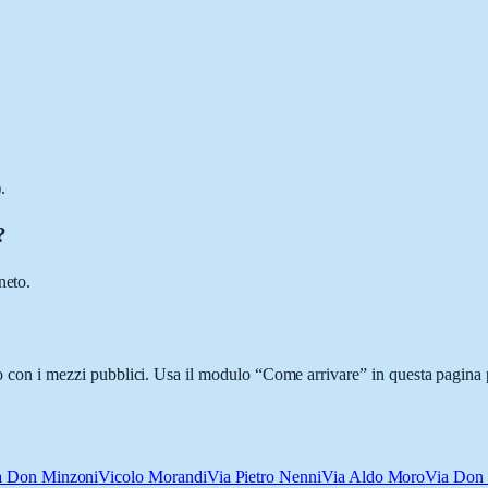
.
?
neto.
i o con i mezzi pubblici. Usa il modulo “Come arrivare” in questa pagina 
a Don Minzoni
Vicolo Morandi
Via Pietro Nenni
Via Aldo Moro
Via Don 