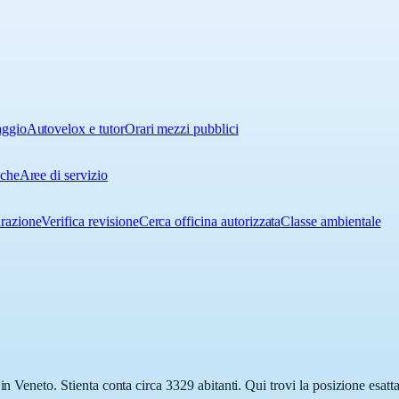
aggio
Autovelox e tutor
Orari mezzi pubblici
iche
Aree di servizio
urazione
Verifica revisione
Cerca officina autorizzata
Classe ambientale
in Veneto. Stienta conta circa 3329 abitanti. Qui trovi la posizione esat