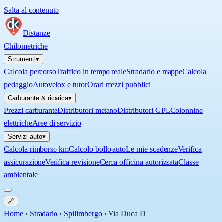
Salta al contenuto
Distanze
Chilometriche
Strumenti
▾
Calcola percorso
Traffico in tempo reale
Stradario e mappe
Calcola
pedaggio
Autovelox e tutor
Orari mezzi pubblici
Carburante & ricarica
▾
Prezzi carburante
Distributori metano
Distributori GPL
Colonnine
elettriche
Aree di servizio
Servizi auto
▾
Calcola rimborso km
Calcolo bollo auto
Le mie scadenze
Verifica
assicurazione
Verifica revisione
Cerca officina autorizzata
Classe
ambientale
🔗
Home
›
Stradario
›
Spilimbergo
›
Via Duca D