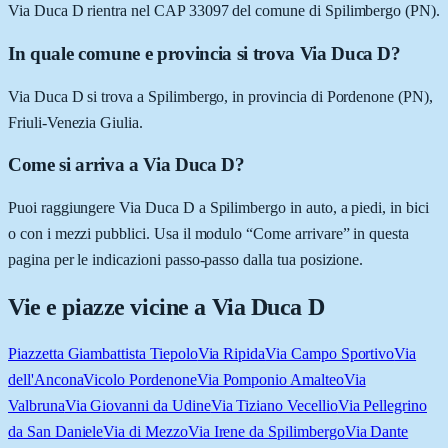
Via Duca D rientra nel CAP 33097 del comune di Spilimbergo (PN).
In quale comune e provincia si trova Via Duca D?
Via Duca D si trova a Spilimbergo, in provincia di Pordenone (PN),
Friuli-Venezia Giulia.
Come si arriva a Via Duca D?
Puoi raggiungere Via Duca D a Spilimbergo in auto, a piedi, in bici
o con i mezzi pubblici. Usa il modulo “Come arrivare” in questa
pagina per le indicazioni passo-passo dalla tua posizione.
Vie e piazze vicine a
Via Duca D
Piazzetta Giambattista Tiepolo
Via Ripida
Via Campo Sportivo
Via
dell'Ancona
Vicolo Pordenone
Via Pomponio Amalteo
Via
Valbruna
Via Giovanni da Udine
Via Tiziano Vecellio
Via Pellegrino
da San Daniele
Via di Mezzo
Via Irene da Spilimbergo
Via Dante