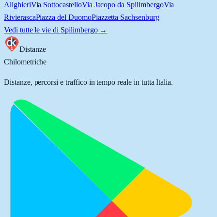
Alighieri
Via Sottocastello
Via Jacopo da Spilimbergo
Via
Rivierasca
Piazza del Duomo
Piazzetta Sachsenburg
Vedi tutte le vie di
Spilimbergo
→
Distanze
Chilometriche
Distanze, percorsi e traffico in tempo reale in tutta Italia.