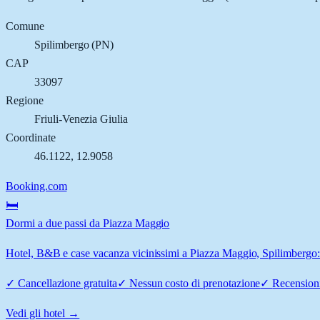
Comune
Spilimbergo
(
PN
)
CAP
33097
Regione
Friuli-Venezia Giulia
Coordinate
46.1122
,
12.9058
Booking.com
🛏️
Dormi a due passi da Piazza Maggio
Hotel, B&B e case vacanza vicinissimi a Piazza Maggio, Spilimbergo: c
✓
Cancellazione gratuita
✓
Nessun costo di prenotazione
✓
Recensioni
Vedi gli hotel →