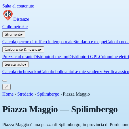
Salta al contenuto
Distanze
Chilometriche
Strumenti
▾
Calcola percorso
Traffico in tempo reale
Stradario e mappe
Calcola ped
Carburante & ricarica
▾
Prezzi carburante
Distributori metano
Distributori GPL
Colonnine elettr
Servizi auto
▾
Calcola rimborso km
Calcolo bollo auto
Le mie scadenze
Verifica assic
🔗
Home
›
Stradario
›
Spilimbergo
›
Piazza Maggio
Piazza Maggio
—
Spilimbergo
Piazza Maggio è una piazza di Spilimbergo, in provincia di Pordenone (