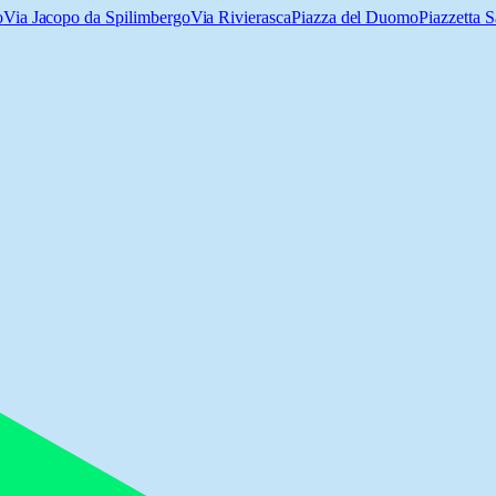
o
Via Jacopo da Spilimbergo
Via Rivierasca
Piazza del Duomo
Piazzetta 