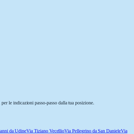
per le indicazioni passo-passo dalla tua posizione.
anni da Udine
Via Tiziano Vecellio
Via Pellegrino da San Daniele
Via