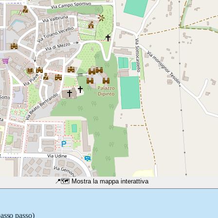
📍
🗺️ Mostra la mappa interattiva
passo passo)