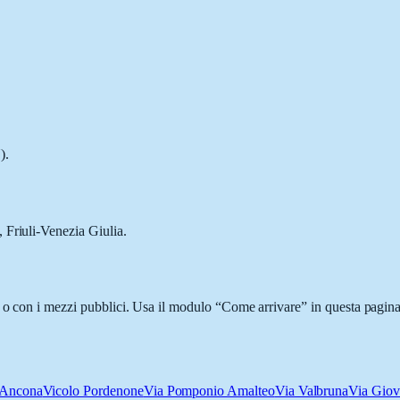
).
 Friuli-Venezia Giulia.
 o con i mezzi pubblici. Usa il modulo “Come arrivare” in questa pagina 
l'Ancona
Vicolo Pordenone
Via Pomponio Amalteo
Via Valbruna
Via Giov