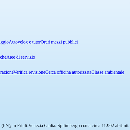
aggio
Autovelox e tutor
Orari mezzi pubblici
iche
Aree di servizio
urazione
Verifica revisione
Cerca officina autorizzata
Classe ambientale
PN), in Friuli-Venezia Giulia. Spilimbergo conta circa 11.902 abitanti. 