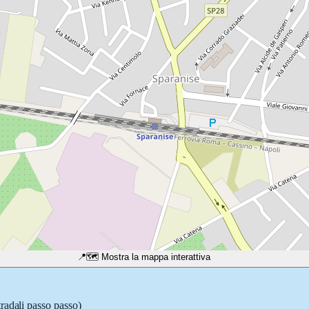
📍
🗺️ Mostra la mappa interattiva
tradali passo passo)