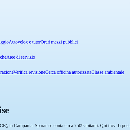
aggio
Autovelox e tutor
Orari mezzi pubblici
iche
Aree di servizio
urazione
Verifica revisione
Cerca officina autorizzata
Classe ambientale
ise
CE), in Campania. Sparanise conta circa 7509 abitanti. Qui trovi la posiz