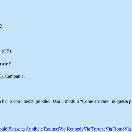
e
e (CE).
ande?
CE), Campania.
 bici o con i mezzi pubblici. Usa il modulo “Come arrivare” in questa pa
baldi
Piazzetta Annibale Ranucci
Via Kennedy
Via Torretta
Via Roma
Via