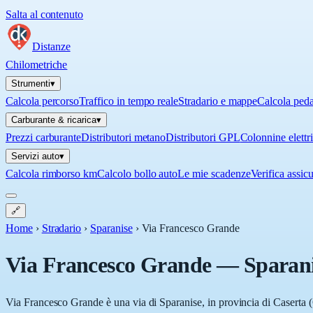
Salta al contenuto
Distanze
Chilometriche
Strumenti
▾
Calcola percorso
Traffico in tempo reale
Stradario e mappe
Calcola ped
Carburante & ricarica
▾
Prezzi carburante
Distributori metano
Distributori GPL
Colonnine elettr
Servizi auto
▾
Calcola rimborso km
Calcolo bollo auto
Le mie scadenze
Verifica assic
🔗
Home
›
Stradario
›
Sparanise
›
Via Francesco Grande
Via Francesco Grande
—
Sparan
Via Francesco Grande è una via di Sparanise, in provincia di Caserta (