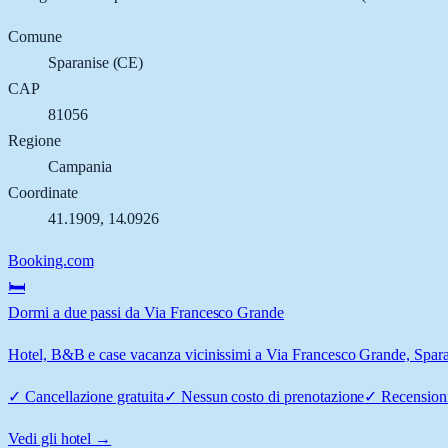
Comune
Sparanise
(
CE
)
CAP
81056
Regione
Campania
Coordinate
41.1909
,
14.0926
Booking.com
🛏️
Dormi a due passi da Via Francesco Grande
Hotel, B&B e case vacanza vicinissimi a Via Francesco Grande, Sparani
✓
Cancellazione gratuita
✓
Nessun costo di prenotazione
✓
Recensioni
Vedi gli hotel →