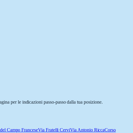
gina per le indicazioni passo-passo dalla tua posizione.
 del Campo Francese
Via Fratelli Cervi
Via Antonio Ricca
Corso