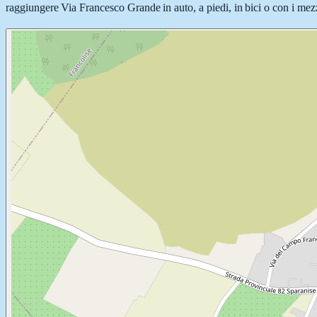
raggiungere Via Francesco Grande in auto, a piedi, in bici o con i mezzi