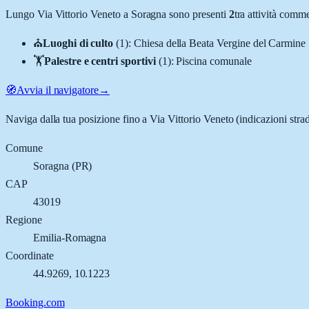
Lungo
Via Vittorio Veneto
a
Soragna
sono presenti
2
tra attività comm
⛪
Luoghi di culto
(
1
)
:
Chiesa della Beata Vergine del Carmine
🏋️
Palestre e centri sportivi
(
1
)
:
Piscina comunale
🧭
Avvia il navigatore
→
Naviga dalla tua posizione fino a
Via Vittorio Veneto
(indicazioni stra
Comune
Soragna
(
PR
)
CAP
43019
Regione
Emilia-Romagna
Coordinate
44.9269
,
10.1223
Booking.com