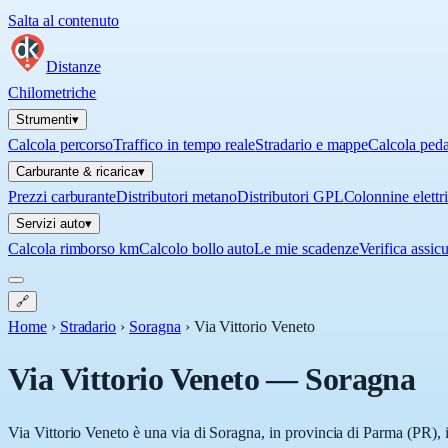
Salta al contenuto
Distanze
Chilometriche
Strumenti
▾
Calcola percorso
Traffico in tempo reale
Stradario e mappe
Calcola ped
Carburante & ricarica
▾
Prezzi carburante
Distributori metano
Distributori GPL
Colonnine elettr
Servizi auto
▾
Calcola rimborso km
Calcolo bollo auto
Le mie scadenze
Verifica assic
🔗
Home
›
Stradario
›
Soragna
›
Via Vittorio Veneto
Via Vittorio Veneto
—
Soragna
Via Vittorio Veneto è una via di Soragna, in provincia di Parma (PR), 