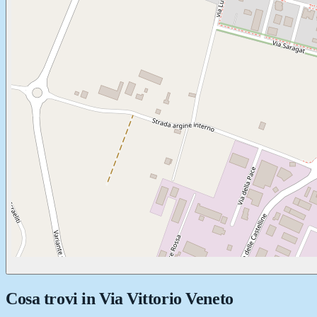
Cosa trovi in
Via Vittorio Veneto