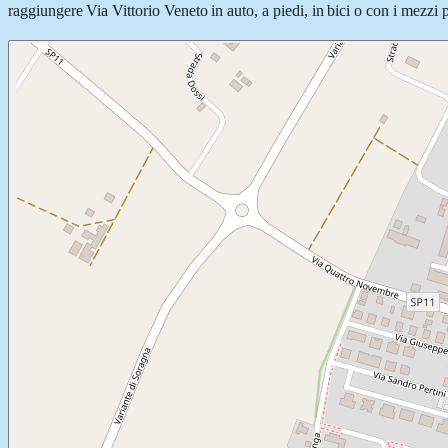
raggiungere Via Vittorio Veneto in auto, a piedi, in bici o con i mezzi p