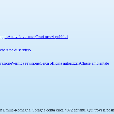
aggio
Autovelox e tutor
Orari mezzi pubblici
iche
Aree di servizio
urazione
Verifica revisione
Cerca officina autorizzata
Classe ambientale
in Emilia-Romagna. Soragna conta circa 4872 abitanti. Qui trovi la posiz