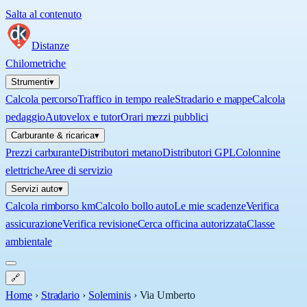
Salta al contenuto
Distanze
Chilometriche
Strumenti
▾
Calcola percorso
Traffico in tempo reale
Stradario e mappe
Calcola
pedaggio
Autovelox e tutor
Orari mezzi pubblici
Carburante & ricarica
▾
Prezzi carburante
Distributori metano
Distributori GPL
Colonnine
elettriche
Aree di servizio
Servizi auto
▾
Calcola rimborso km
Calcolo bollo auto
Le mie scadenze
Verifica
assicurazione
Verifica revisione
Cerca officina autorizzata
Classe
ambientale
🔗
Home
›
Stradario
›
Soleminis
›
Via Umberto