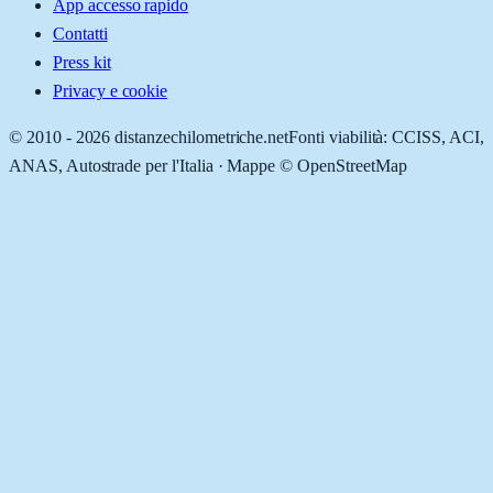
App accesso rapido
Contatti
Press kit
Privacy e cookie
© 2010 -
2026
distanzechilometriche.net
Fonti viabilità: CCISS, ACI,
ANAS, Autostrade per l'Italia · Mappe © OpenStreetMap