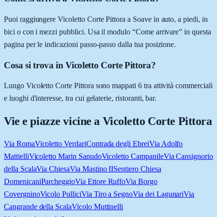
Puoi raggiungere Vicoletto Corte Pittora a Soave in auto, a piedi, in
bici o con i mezzi pubblici. Usa il modulo “Come arrivare” in questa
pagina per le indicazioni passo-passo dalla tua posizione.
Cosa si trova in Vicoletto Corte Pittora?
Lungo Vicoletto Corte Pittora sono mappati 6 tra attività commerciali
e luoghi d'interesse, tra cui gelaterie, ristoranti, bar.
Vie e piazze vicine a
Vicoletto Corte Pittora
Via Roma
Vicoletto Verdari
Contrada degli Ebrei
Via Adolfo
Mattielli
Vicoletto Marin Sanudo
Vicoletto Campanile
Via Cansignorio
della Scala
Via Chiesa
Via Mastino II
Sentiero Chiesa
Domenicani
Parcheggio
Via Ettore Ruffo
Via Borgo
Covergnino
Vicolo Pullici
Via Tiro a Segno
Via dei Lagunari
Via
Cangrande della Scala
Vicolo Muttinelli