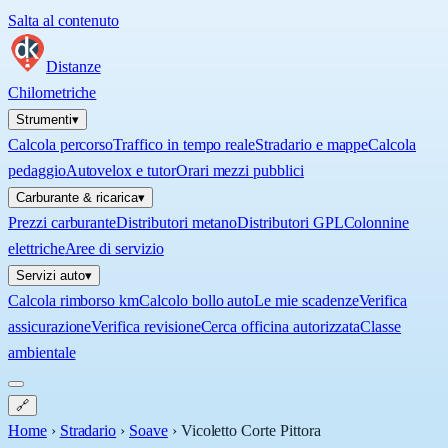
Salta al contenuto
Distanze
Chilometriche
Strumenti
▾
Calcola percorso
Traffico in tempo reale
Stradario e mappe
Calcola
pedaggio
Autovelox e tutor
Orari mezzi pubblici
Carburante & ricarica
▾
Prezzi carburante
Distributori metano
Distributori GPL
Colonnine
elettriche
Aree di servizio
Servizi auto
▾
Calcola rimborso km
Calcolo bollo auto
Le mie scadenze
Verifica
assicurazione
Verifica revisione
Cerca officina autorizzata
Classe
ambientale
🔗
Home
›
Stradario
›
Soave
›
Vicoletto Corte Pittora