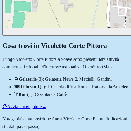
Cosa trovi in
Vicoletto Corte Pittora
Lungo
Vicoletto Corte Pittora
a
Soave
sono presenti
6
tra attività
commerciali e luoghi d'interesse mappati su OpenStreetMap.
🍦
Gelaterie
(
3
)
:
Gelateria News 2, Mattielli, Gandini
🍽️
Ristoranti
(
2
)
:
L'Osteria di Via Roma, Trattoria da Amedeo
🍸
Bar
(
1
)
:
Casablanca Caffè
🧭
Avvia il navigatore
→
Naviga dalla tua posizione fino a
Vicoletto Corte Pittora
(indicazioni
stradali passo passo)