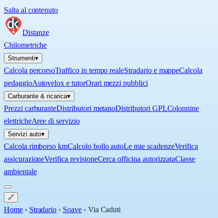
Salta al contenuto
Distanze
Chilometriche
Strumenti
▾
Calcola percorso
Traffico in tempo reale
Stradario e mappe
Calcola
pedaggio
Autovelox e tutor
Orari mezzi pubblici
Carburante & ricarica
▾
Prezzi carburante
Distributori metano
Distributori GPL
Colonnine
elettriche
Aree di servizio
Servizi auto
▾
Calcola rimborso km
Calcolo bollo auto
Le mie scadenze
Verifica
assicurazione
Verifica revisione
Cerca officina autorizzata
Classe
ambientale
🔗
Home
›
Stradario
›
Soave
›
Via Caduti