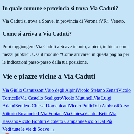
In quale comune e provincia si trova Via Caduti?
Via Caduti si trova a Soave, in provincia di Verona (VR), Veneto.
Come si arriva a Via Caduti?
Puoi raggiungere Via Caduti a Soave in auto, a piedi, in bici o con i
mezzi pubblici. Usa il modulo “Come arrivare” in questa pagina per
le indicazioni passo-passo dalla tua posizione.
Vie e piazze vicine a
Via Caduti
Via Giulio Camuzzoni
Vàio degli Alpini
Vicolo Stefano Zenari
Vicolo
Torricella
Via Castello Scaligero
Vicolo Muttinelli
Via Luigi
Adami
Sentiero Chiesa Domenicani
Vicolo Pullici
Via Ambrosi
Corso
Vittorio Emanuele II
Via Fontana
Via Chiesa
Via dei Bettili
Via
Bassano
Vicolo Bonturi
Vicoletto Campanile
Vicolo Dal Prà
Vedi tutte le vie di
Soave
→