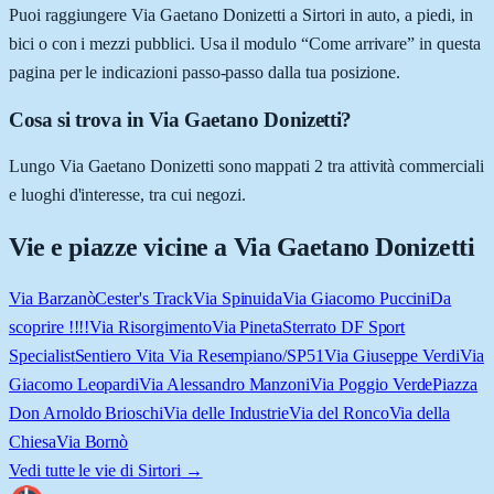
Puoi raggiungere Via Gaetano Donizetti a Sirtori in auto, a piedi, in
bici o con i mezzi pubblici. Usa il modulo “Come arrivare” in questa
pagina per le indicazioni passo-passo dalla tua posizione.
Cosa si trova in Via Gaetano Donizetti?
Lungo Via Gaetano Donizetti sono mappati 2 tra attività commerciali
e luoghi d'interesse, tra cui negozi.
Vie e piazze vicine a
Via Gaetano Donizetti
Via Barzanò
Cester's Track
Via Spinuida
Via Giacomo Puccini
Da
scoprire !!!!
Via Risorgimento
Via Pineta
Sterrato DF Sport
Specialist
Sentiero Vita Via Resempiano/SP51
Via Giuseppe Verdi
Via
Giacomo Leopardi
Via Alessandro Manzoni
Via Poggio Verde
Piazza
Don Arnoldo Brioschi
Via delle Industrie
Via del Ronco
Via della
Chiesa
Via Bornò
Vedi tutte le vie di
Sirtori
→