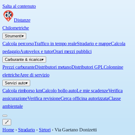
Salta al contenuto
Distanze
Chilometriche
Strumenti
▾
Calcola percorso
Traffico in tempo reale
Stradario e mappe
Calcola
pedaggio
Autovelox e tutor
Orari mezzi pubblici
Carburante & ricarica
▾
Prezzi carburante
Distributori metano
Distributori GPL
Colonnine
elettriche
Aree di servizio
Servizi auto
▾
Calcola rimborso km
Calcolo bollo auto
Le mie scadenze
Verifica
assicurazione
Verifica revisione
Cerca officina autorizzata
Classe
ambientale
🔗
Home
›
Stradario
›
Sirtori
›
Via Gaetano Donizetti