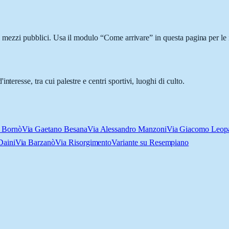
n i mezzi pubblici. Usa il modulo “Come arrivare” in questa pagina per le
teresse, tra cui palestre e centri sportivi, luoghi di culto.
a Bornò
Via Gaetano Besana
Via Alessandro Manzoni
Via Giacomo Leop
Daini
Via Barzanò
Via Risorgimento
Variante su Resempiano