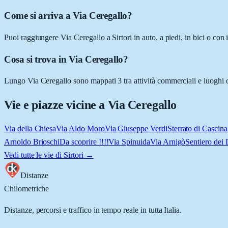
Come si arriva a Via Ceregallo?
Puoi raggiungere Via Ceregallo a Sirtori in auto, a piedi, in bici o co
Cosa si trova in Via Ceregallo?
Lungo Via Ceregallo sono mappati 3 tra attività commerciali e luoghi d'in
Vie e piazze vicine a
Via Ceregallo
Via della Chiesa
Via Aldo Moro
Via Giuseppe Verdi
Sterrato di Cascin
Arnoldo Brioschi
Da scoprire !!!!
Via Spinuida
Via Arnigò
Sentiero dei 
Vedi tutte le vie di
Sirtori
→
Distanze
Chilometriche
Distanze, percorsi e traffico in tempo reale in tutta Italia.