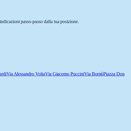
 indicazioni passo-passo dalla tua posizione.
ardi
Via Alessandro Volta
Via Giacomo Puccini
Via Bornò
Piazza Don