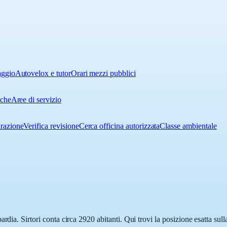
aggio
Autovelox e tutor
Orari mezzi pubblici
iche
Aree di servizio
urazione
Verifica revisione
Cerca officina autorizzata
Classe ambientale
rdia. Sirtori conta circa 2920 abitanti. Qui trovi la posizione esatta su