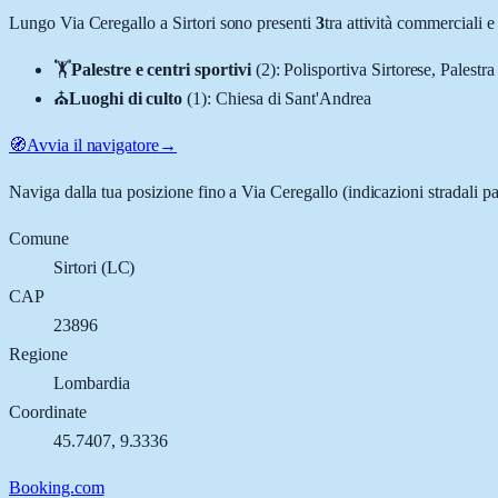
Lungo
Via Ceregallo
a
Sirtori
sono presenti
3
tra attività commerciali
🏋️
Palestre e centri sportivi
(
2
)
:
Polisportiva Sirtorese, Palest
⛪
Luoghi di culto
(
1
)
:
Chiesa di Sant'Andrea
🧭
Avvia il navigatore
→
Naviga dalla tua posizione fino a
Via Ceregallo
(indicazioni stradali p
Comune
Sirtori
(
LC
)
CAP
23896
Regione
Lombardia
Coordinate
45.7407
,
9.3336
Booking.com