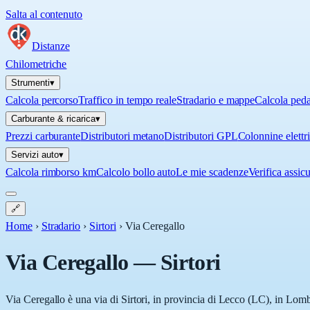
Salta al contenuto
Distanze
Chilometriche
Strumenti
▾
Calcola percorso
Traffico in tempo reale
Stradario e mappe
Calcola ped
Carburante & ricarica
▾
Prezzi carburante
Distributori metano
Distributori GPL
Colonnine elettr
Servizi auto
▾
Calcola rimborso km
Calcolo bollo auto
Le mie scadenze
Verifica assic
🔗
Home
›
Stradario
›
Sirtori
›
Via Ceregallo
Via Ceregallo
—
Sirtori
Via Ceregallo è una via di Sirtori, in provincia di Lecco (LC), in Lomba