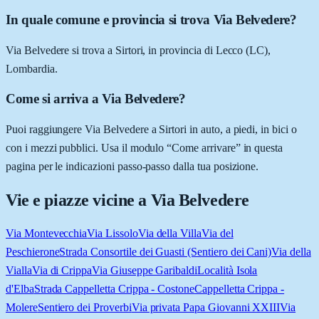
In quale comune e provincia si trova Via Belvedere?
Via Belvedere si trova a Sirtori, in provincia di Lecco (LC),
Lombardia.
Come si arriva a Via Belvedere?
Puoi raggiungere Via Belvedere a Sirtori in auto, a piedi, in bici o
con i mezzi pubblici. Usa il modulo “Come arrivare” in questa
pagina per le indicazioni passo-passo dalla tua posizione.
Vie e piazze vicine a
Via Belvedere
Via Montevecchia
Via Lissolo
Via della Villa
Via del
Peschierone
Strada Consortile dei Guasti (Sentiero dei Cani)
Via della
Vialla
Via di Crippa
Via Giuseppe Garibaldi
Località Isola
d'Elba
Strada Cappelletta Crippa - Costone
Cappelletta Crippa -
Molere
Sentiero dei Proverbi
Via privata Papa Giovanni XXIII
Via