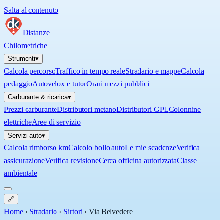
Salta al contenuto
Distanze
Chilometriche
Strumenti
▾
Calcola percorso
Traffico in tempo reale
Stradario e mappe
Calcola
pedaggio
Autovelox e tutor
Orari mezzi pubblici
Carburante & ricarica
▾
Prezzi carburante
Distributori metano
Distributori GPL
Colonnine
elettriche
Aree di servizio
Servizi auto
▾
Calcola rimborso km
Calcolo bollo auto
Le mie scadenze
Verifica
assicurazione
Verifica revisione
Cerca officina autorizzata
Classe
ambientale
🔗
Home
›
Stradario
›
Sirtori
›
Via Belvedere