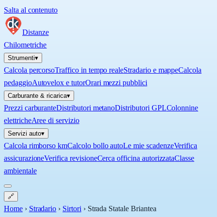
Salta al contenuto
Distanze
Chilometriche
Strumenti
▾
Calcola percorso
Traffico in tempo reale
Stradario e mappe
Calcola
pedaggio
Autovelox e tutor
Orari mezzi pubblici
Carburante & ricarica
▾
Prezzi carburante
Distributori metano
Distributori GPL
Colonnine
elettriche
Aree di servizio
Servizi auto
▾
Calcola rimborso km
Calcolo bollo auto
Le mie scadenze
Verifica
assicurazione
Verifica revisione
Cerca officina autorizzata
Classe
ambientale
🔗
Home
›
Stradario
›
Sirtori
›
Strada Statale Briantea