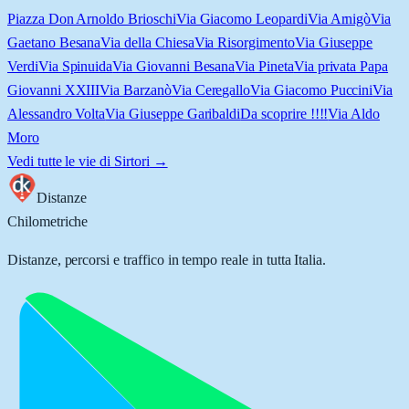
Piazza Don Arnoldo Brioschi
Via Giacomo Leopardi
Via Arnigò
Via
Gaetano Besana
Via della Chiesa
Via Risorgimento
Via Giuseppe
Verdi
Via Spinuida
Via Giovanni Besana
Via Pineta
Via privata Papa
Giovanni XXIII
Via Barzanò
Via Ceregallo
Via Giacomo Puccini
Via
Alessandro Volta
Via Giuseppe Garibaldi
Da scoprire !!!!
Via Aldo
Moro
Vedi tutte le vie di
Sirtori
→
Distanze
Chilometriche
Distanze, percorsi e traffico in tempo reale in tutta Italia.