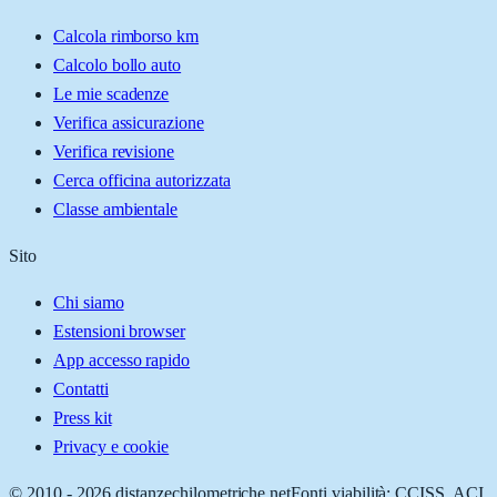
Calcola rimborso km
Calcolo bollo auto
Le mie scadenze
Verifica assicurazione
Verifica revisione
Cerca officina autorizzata
Classe ambientale
Sito
Chi siamo
Estensioni browser
App accesso rapido
Contatti
Press kit
Privacy e cookie
© 2010 -
2026
distanzechilometriche.net
Fonti viabilità: CCISS, ACI,