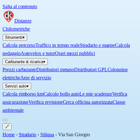
Salta al contenuto
Distanze
Chilometriche
Strumenti
▾
Calcola percorso
Traffico in tempo reale
Stradario e mappe
Calcola
pedaggio
Autovelox e tutor
Orari mezzi pubblici
Carburante & ricarica
▾
Prezzi carburante
Distributori metano
Distributori GPL
Colonnine
elettriche
Aree di servizio
Servizi auto
▾
Calcola rimborso km
Calcolo bollo auto
Le mie scadenze
Verifica
assicurazione
Verifica revisione
Cerca officina autorizzata
Classe
ambientale
🔗
Home
›
Stradario
›
Siliqua
›
Via San Giorgio