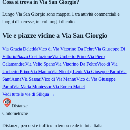
Cosa si trova in Via San Giorgio?
Lungo Via San Giorgio sono mappati 1 tra attività commerciali e
luoghi d'interesse, tra cui luoghi di culto.
Vie e piazze vicine a
Via San Giorgio
Via Grazia Deledda
Vico di Via Vittorino Da Feltre
Via Giuseppe Di
Vittorio
Piazza Costituzione
Via Umberto Primo
Via Piero
Calamandrei
Via Velio Spano
Via Vittorino Da Feltre
Vico di Via
Umberto Primo
Via Mannu
Via Nicolaj Lenin
Via Giuseppe Parini
Via
Sant'Anna
Via Sassari
Vico di Via Mannu
Vico di Via Giuseppe
Parini
Via Maria Montessori
Via Enrico Mattei
Vedi tutte le vie di
Siliqua
→
Distanze
Chilometriche
Distanze, percorsi e traffico in tempo reale in tutta Italia.