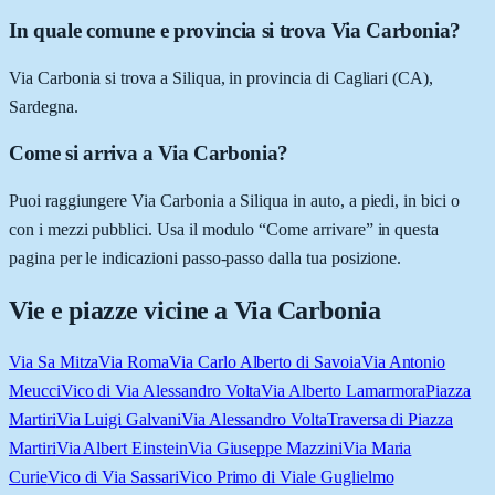
In quale comune e provincia si trova Via Carbonia?
Via Carbonia si trova a Siliqua, in provincia di Cagliari (CA),
Sardegna.
Come si arriva a Via Carbonia?
Puoi raggiungere Via Carbonia a Siliqua in auto, a piedi, in bici o
con i mezzi pubblici. Usa il modulo “Come arrivare” in questa
pagina per le indicazioni passo-passo dalla tua posizione.
Vie e piazze vicine a
Via Carbonia
Via Sa Mitza
Via Roma
Via Carlo Alberto di Savoia
Via Antonio
Meucci
Vico di Via Alessandro Volta
Via Alberto Lamarmora
Piazza
Martiri
Via Luigi Galvani
Via Alessandro Volta
Traversa di Piazza
Martiri
Via Albert Einstein
Via Giuseppe Mazzini
Via Maria
Curie
Vico di Via Sassari
Vico Primo di Viale Guglielmo