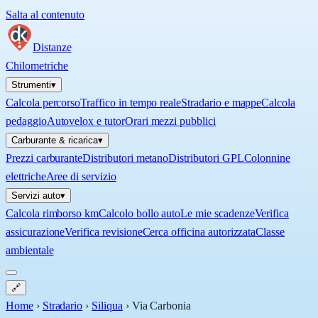
Salta al contenuto
Distanze
Chilometriche
Strumenti
▾
Calcola percorso
Traffico in tempo reale
Stradario e mappe
Calcola
pedaggio
Autovelox e tutor
Orari mezzi pubblici
Carburante & ricarica
▾
Prezzi carburante
Distributori metano
Distributori GPL
Colonnine
elettriche
Aree di servizio
Servizi auto
▾
Calcola rimborso km
Calcolo bollo auto
Le mie scadenze
Verifica
assicurazione
Verifica revisione
Cerca officina autorizzata
Classe
ambientale
🔗
Home
›
Stradario
›
Siliqua
›
Via Carbonia