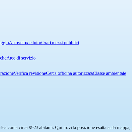
aggio
Autovelox e tutor
Orari mezzi pubblici
iche
Aree di servizio
urazione
Verifica revisione
Cerca officina autorizzata
Classe ambientale
ilea conta circa 9923 abitanti. Qui trovi la posizione esatta sulla mappa