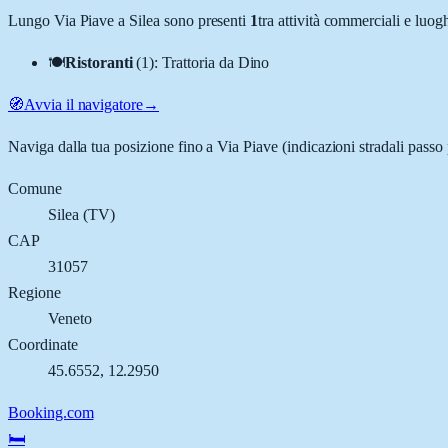
Lungo
Via Piave
a
Silea
sono presenti
1
tra attività commerciali e luo
🍽️
Ristoranti
(
1
)
:
Trattoria da Dino
🧭
Avvia il navigatore
→
Naviga dalla tua posizione fino a
Via Piave
(indicazioni stradali passo
Comune
Silea
(
TV
)
CAP
31057
Regione
Veneto
Coordinate
45.6552
,
12.2950
Booking.com
🛏️