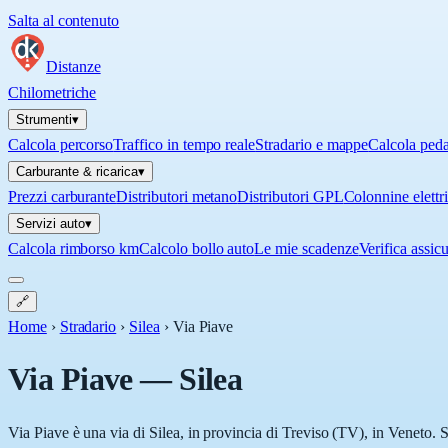
Salta al contenuto
Distanze
Chilometriche
Strumenti
▾
Calcola percorso
Traffico in tempo reale
Stradario e mappe
Calcola ped
Carburante & ricarica
▾
Prezzi carburante
Distributori metano
Distributori GPL
Colonnine elettr
Servizi auto
▾
Calcola rimborso km
Calcolo bollo auto
Le mie scadenze
Verifica assic
🔗
Home
›
Stradario
›
Silea
›
Via Piave
Via Piave
—
Silea
Via Piave è una via di Silea, in provincia di Treviso (TV), in Veneto. S