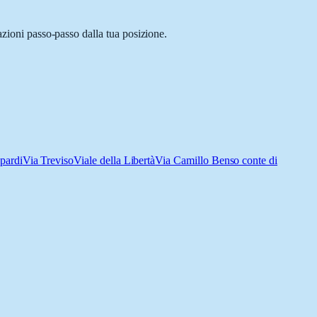
azioni passo-passo dalla tua posizione.
pardi
Via Treviso
Viale della Libertà
Via Camillo Benso conte di