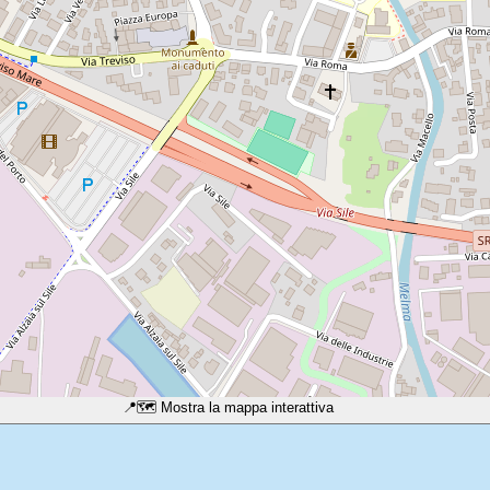
📍
🗺️ Mostra la mappa interattiva