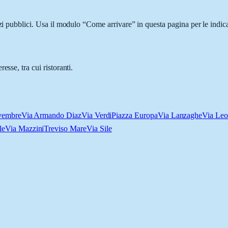
zzi pubblici. Usa il modulo “Come arrivare” in questa pagina per le indic
sse, tra cui ristoranti.
vembre
Via Armando Diaz
Via Verdi
Piazza Europa
Via Lanzaghe
Via Leo
le
Via Mazzini
Treviso Mare
Via Sile