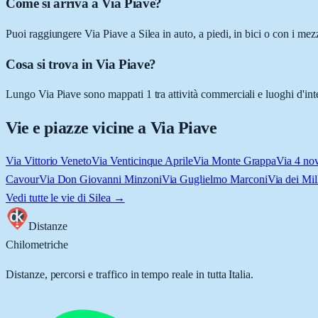
Come si arriva a Via Piave?
Puoi raggiungere Via Piave a Silea in auto, a piedi, in bici o con i me
Cosa si trova in Via Piave?
Lungo Via Piave sono mappati 1 tra attività commerciali e luoghi d'intere
Vie e piazze vicine a
Via Piave
Via Vittorio Veneto
Via Venticinque Aprile
Via Monte Grappa
Via 4 no
Cavour
Via Don Giovanni Minzoni
Via Guglielmo Marconi
Via dei Mil
Vedi tutte le vie di
Silea
→
Distanze
Chilometriche
Distanze, percorsi e traffico in tempo reale in tutta Italia.