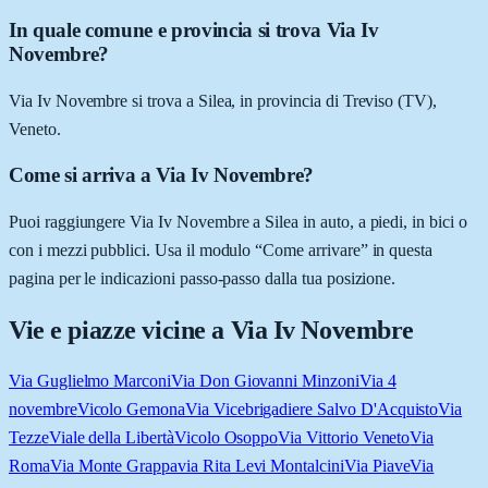
In quale comune e provincia si trova Via Iv
Novembre?
Via Iv Novembre si trova a Silea, in provincia di Treviso (TV),
Veneto.
Come si arriva a Via Iv Novembre?
Puoi raggiungere Via Iv Novembre a Silea in auto, a piedi, in bici o
con i mezzi pubblici. Usa il modulo “Come arrivare” in questa
pagina per le indicazioni passo-passo dalla tua posizione.
Vie e piazze vicine a
Via Iv Novembre
Via Guglielmo Marconi
Via Don Giovanni Minzoni
Via 4
novembre
Vicolo Gemona
Via Vicebrigadiere Salvo D'Acquisto
Via
Tezze
Viale della Libertà
Vicolo Osoppo
Via Vittorio Veneto
Via
Roma
Via Monte Grappa
via Rita Levi Montalcini
Via Piave
Via