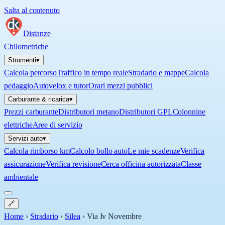
Salta al contenuto
Distanze
Chilometriche
Strumenti
▾
Calcola percorso
Traffico in tempo reale
Stradario e mappe
Calcola
pedaggio
Autovelox e tutor
Orari mezzi pubblici
Carburante & ricarica
▾
Prezzi carburante
Distributori metano
Distributori GPL
Colonnine
elettriche
Aree di servizio
Servizi auto
▾
Calcola rimborso km
Calcolo bollo auto
Le mie scadenze
Verifica
assicurazione
Verifica revisione
Cerca officina autorizzata
Classe
ambientale
🔗
Home
›
Stradario
›
Silea
›
Via Iv Novembre