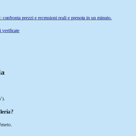
 confronta prezzi e recensioni reali e prenota in un minuto.
 verificate
ia
V).
leria?
Veneto.