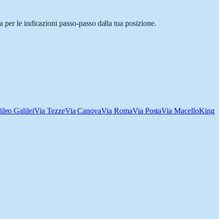
 per le indicazioni passo-passo dalla tua posizione.
ileo Galilei
Via Tezze
Via Canova
Via Roma
Via Posta
Via Macello
King