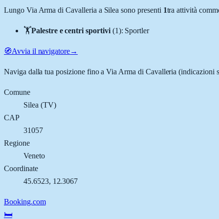
Lungo
Via Arma di Cavalleria
a
Silea
sono presenti
1
tra attività comm
🏋️
Palestre e centri sportivi
(
1
)
:
Sportler
🧭
Avvia il navigatore
→
Naviga dalla tua posizione fino a
Via Arma di Cavalleria
(indicazioni s
Comune
Silea
(
TV
)
CAP
31057
Regione
Veneto
Coordinate
45.6523
,
12.3067
Booking.com
🛏️