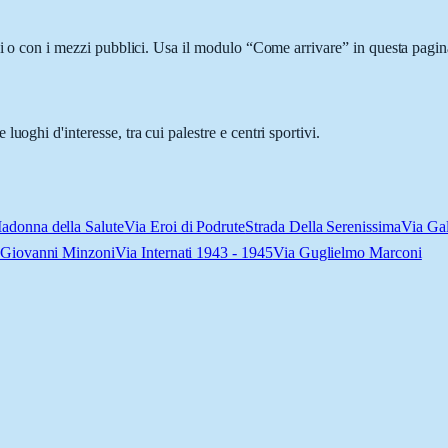
ci o con i mezzi pubblici. Usa il modulo “Come arrivare” in questa pagina
uoghi d'interesse, tra cui palestre e centri sportivi.
adonna della Salute
Via Eroi di Podrute
Strada Della Serenissima
Via Gal
Giovanni Minzoni
Via Internati 1943 - 1945
Via Guglielmo Marconi