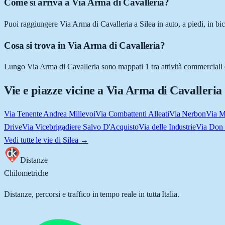
Come si arriva a Via Arma di Cavalleria?
Puoi raggiungere Via Arma di Cavalleria a Silea in auto, a piedi, in bi
Cosa si trova in Via Arma di Cavalleria?
Lungo Via Arma di Cavalleria sono mappati 1 tra attività commerciali e l
Vie e piazze vicine a
Via Arma di Cavalleria
Via Tenente Andrea Millevoi
Via Combattenti Alleati
Via Nerbon
Via M
Drive
Via Vicebrigadiere Salvo D'Acquisto
Via delle Industrie
Via Don 
Vedi tutte le vie di
Silea
→
Distanze
Chilometriche
Distanze, percorsi e traffico in tempo reale in tutta Italia.