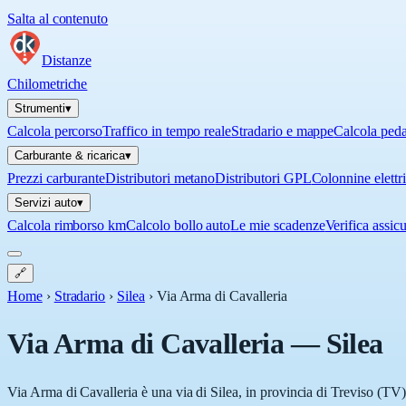
Salta al contenuto
Distanze
Chilometriche
Strumenti
▾
Calcola percorso
Traffico in tempo reale
Stradario e mappe
Calcola ped
Carburante & ricarica
▾
Prezzi carburante
Distributori metano
Distributori GPL
Colonnine elettr
Servizi auto
▾
Calcola rimborso km
Calcolo bollo auto
Le mie scadenze
Verifica assic
🔗
Home
›
Stradario
›
Silea
›
Via Arma di Cavalleria
Via Arma di Cavalleria
—
Silea
Via Arma di Cavalleria è una via di Silea, in provincia di Treviso (TV),