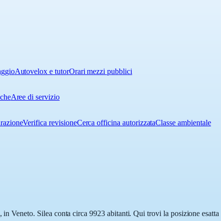
aggio
Autovelox e tutor
Orari mezzi pubblici
iche
Aree di servizio
urazione
Verifica revisione
Cerca officina autorizzata
Classe ambientale
 in Veneto. Silea conta circa 9923 abitanti. Qui trovi la posizione esatt