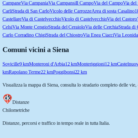
Campane
Via Campania
Via Campansi
Il Campo
Via del Campo
Via del
Carli
Strada di San Carlo
Vicolo delle Carrozze
Area di sosta Casalino1
Castellare
Via di Castelvecchio
Vicolo di Castelvecchio
Via del Castoro
Celsi
Via Monte Cengio
Strada del Ceraiolo
Via delle Cerchia
Strada di 
Carlo Corradino Chigi
Strada del Chiostro
Via Enea Ciacci
Via Leonida 
Comuni vicini a
Siena
Sovicille
9
km
Monteroni d'Arbia
12
km
Monteriggioni
12
km
Castelnuo
km
Rapolano Terme
22
km
Poggibonsi
22
km
Visualizza la mappa di
Siena
, consulta lo stradario completo delle vie,
Distanze
Chilometriche
Distanze, percorsi e traffico in tempo reale in tutta Italia.