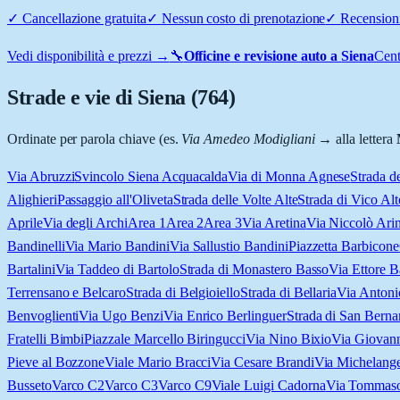
✓
Cancellazione gratuita
✓
Nessun costo di prenotazione
✓
Recensioni
Vedi disponibilità e prezzi →
🔧
Officine e revisione auto a
Siena
Cent
Strade e vie di
Siena
(
764
)
Ordinate per parola chiave (es.
Via Amedeo Modigliani
→ alla lettera
Via Abruzzi
Svincolo Siena Acquacalda
Via di Monna Agnese
Strada d
Alighieri
Passaggio all'Oliveta
Strada delle Volte Alte
Strada di Vico Alt
Aprile
Via degli Archi
Area 1
Area 2
Area 3
Via Aretina
Via Niccolò Arin
Bandinelli
Via Mario Bandini
Via Sallustio Bandini
Piazzetta Barbicone
Bartalini
Via Taddeo di Bartolo
Strada di Monastero Basso
Via Ettore B
Terrensano e Belcaro
Strada di Belgioiello
Strada di Bellaria
Via Antoni
Benvoglienti
Via Ugo Benzi
Via Enrico Berlinguer
Strada di San Berna
Fratelli Bimbi
Piazzale Marcello Biringucci
Via Nino Bixio
Via Giovan
Pieve al Bozzone
Viale Mario Bracci
Via Cesare Brandi
Via Michelange
Busseto
Varco C2
Varco C3
Varco C9
Viale Luigi Cadorna
Via Tommaso