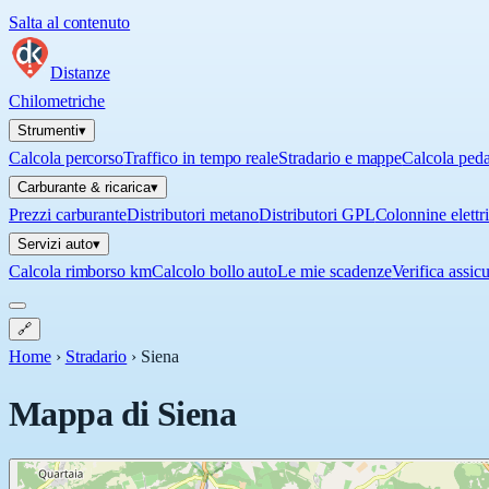
Salta al contenuto
Distanze
Chilometriche
Strumenti
▾
Calcola percorso
Traffico in tempo reale
Stradario e mappe
Calcola ped
Carburante & ricarica
▾
Prezzi carburante
Distributori metano
Distributori GPL
Colonnine elettr
Servizi auto
▾
Calcola rimborso km
Calcolo bollo auto
Le mie scadenze
Verifica assic
🔗
Home
›
Stradario
›
Siena
Mappa di
Siena