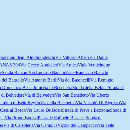
brandino degli Aldobrandeschi
Via Vittorio Alfieri
Via Dante
a ANAS 394
Via Cecco Angiolieri
Via Antica
Viale Venticinque
e
Strada Balzoni
Via Luciano Banchi
Viale Ranuccio Bianchi
 del Bargello
Via Antonio Barili
Via dei Baroncelli
Via Remigio
a Domenico Beccafumi
Via di Beccheria
Strada della Befana
Strada di
 di Belvedere
Via di Belvedere
Via San Benedetto
Via Uberto
ardino di Betto
Beyfin
Via della Biccherna
Via Niccolò Di Bigozzo
Via
 Casa al Bosco
Via Lauro De Bosis
Strada di Pieve a Bozzone
Strada di
gna
Via Bruno Buozzi
Piazzale Raffaele Busacca
Strada di
ei
Via di Calzoleria
Via Camollia
Vicolo del Campaccio
Via delle