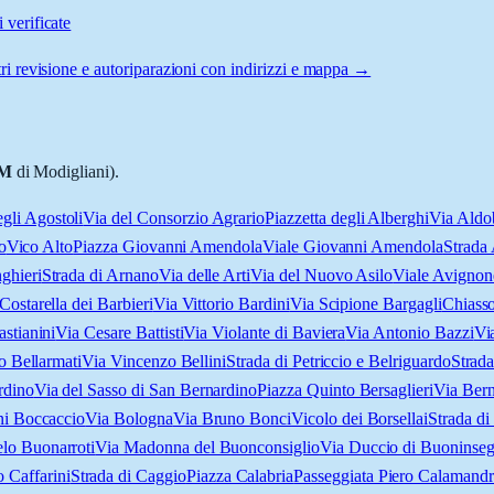
 verificate
ri revisione e autoriparazioni con indirizzi e mappa →
M
di Modigliani).
egli Agostoli
Via del Consorzio Agrario
Piazzetta degli Alberghi
Via Aldo
o
Vico Alto
Piazza Giovanni Amendola
Viale Giovanni Amendola
Strad
ghieri
Strada di Arnano
Via delle Arti
Via del Nuovo Asilo
Viale Avignon
Costarella dei Barbieri
Via Vittorio Bardini
Via Scipione Bargagli
Chiasso
astianini
Via Cesare Battisti
Via Violante di Baviera
Via Antonio Bazzi
Vi
o Bellarmati
Via Vincenzo Bellini
Strada di Petriccio e Belriguardo
Strada
rdino
Via del Sasso di San Bernardino
Piazza Quinto Bersaglieri
Via Bern
ni Boccaccio
Via Bologna
Via Bruno Bonci
Vicolo dei Borsellai
Strada di
lo Buonarroti
Via Madonna del Buonconsiglio
Via Duccio di Buoninse
 Caffarini
Strada di Caggio
Piazza Calabria
Passeggiata Piero Calamandr