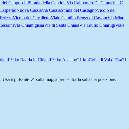
a dei Cappuccini
Strada della Capriola
Via Raimondo Da Capua
Via C.
 Casperno
Nuova Cassia
Via Cassia
Strada del Castagno
Vicolo del
lerizzo
Vicolo del Cavalletto
Viale Camillo Benso di Cavour
Via Mino
Cesarini
Via Chiantigiana
Via di Santa Chiara
Via Giulio Chiarugi
Viale
ianti
19
km
Radda in Chianti
19
km
Asciano
21
km
Colle di Val d'Elsa
21
a. Usa il pulsante 📍 sulla mappa per centrarla sulla tua posizione.