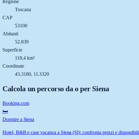
Regione
Toscana
CAP
53100
Abitanti
52.839
Superficie
118,4 km²
Coordinate
43.3180, 11.3320
Calcola un percorso da o per
Siena
Booking.com
🛏️
Dormire a Siena
Hotel, B&B e case vacanza a Siena (SI): confronta prezzi e disponibili