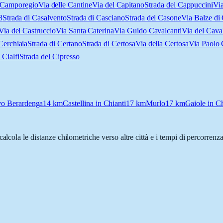
 Camporegio
Via delle Cantine
Via del Capitano
Strada dei Cappuccini
Vi
8
Strada di Casalvento
Strada di Casciano
Strada del Casone
Via Balze di
Via del Castruccio
Via Santa Caterina
Via Guido Cavalcanti
Via del Caval
Cerchiaia
Strada di Certano
Strada di Certosa
Via della Certosa
Via Paolo 
Cialfi
Strada del Cipresso
vo Berardenga
14
km
Castellina in Chianti
17
km
Murlo
17
km
Gaiole in Ch
 calcola le distanze chilometriche verso altre città e i tempi di percorrenz