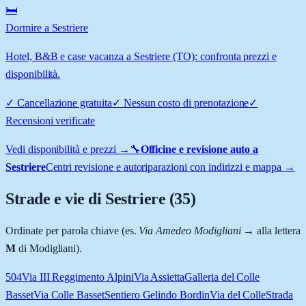
🛏️
Dormire a Sestriere
Hotel, B&B e case vacanza a Sestriere (TO): confronta prezzi e
disponibilità.
✓
Cancellazione gratuita
✓
Nessun costo di prenotazione
✓
Recensioni verificate
Vedi disponibilità e prezzi →
🔧
Officine e revisione auto a
Sestriere
Centri revisione e autoriparazioni con indirizzi e mappa →
Strade e vie di
Sestriere
(
35
)
Ordinate per parola chiave (es.
Via Amedeo Modigliani
→ alla lettera
M
di Modigliani).
504
Via III Reggimento Alpini
Via Assietta
Galleria del Colle
Basset
Via Colle Basset
Sentiero Gelindo Bordin
Via del Colle
Strada