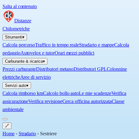
Salta al contenuto
Distanze
Chilometriche
Strumenti
▾
Calcola percorso
Traffico in tempo reale
Stradario e mappe
Calcola
pedaggio
Autovelox e tutor
Orari mezzi pubblici
Carburante & ricarica
▾
Prezzi carburante
Distributori metano
Distributori GPL
Colonnine
elettriche
Aree di servizio
Servizi auto
▾
Calcola rimborso km
Calcolo bollo auto
Le mie scadenze
Verifica
assicurazione
Verifica revisione
Cerca officina autorizzata
Classe
ambientale
🔗
Home
›
Stradario
›
Sestriere