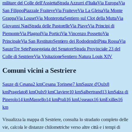
militare del Colle dell'Assietta
Strada Azzurri d'Italia
Via Europa
Via
San Filippo
Piazzale Fraiteve
Via Fraiteve
Via La Gleisa
Via Monte
Grappa
Via Louset
Via Monterotta
Sentiero sul Clot della Mutta
Via
Giovanni Nasi
Strada delle Pastorelle
Via Piave
Via Principi di
Piemonte
Via Plagnol
Via Portici
Via Vincenzo Possetto
Via
Principale
Via San Restituto
Sentiero dei Rododendri
Pista Rossa
Via
Sauze
Tre Seie
Passeggiata del Senatore
Strada Provinciale 23 del
Colle di Sestriere
Via Visitazione
Sentiero Natura Louis XIV
Comuni vicini a
Sestriere
Sauze di Cesana
2
km
Cesana Torinese
7
km
Sauze d'Oulx
8
km
Pragelato
8
km
Oulx
9
km
Claviere
10
km
Salbertrand
13
km
Salza di
Pinerolo
14
km
Massello
14
km
Prali
16
km
Usseaux
16
km
Exilles
16
km
Visualizza la mappa di
Sestriere
, consulta lo stradario completo delle
vie, calcola le distanze chilometriche verso altre città e i tempi di