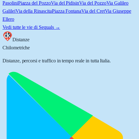
Pasolini
Piazza del Pozzo
Via del Pidisin
Via del Pozzo
Via Galileo
Galilei
Via della Rinascita
Piazza Fontana
Via del Cret
Via Giuseppe
Ellero
Vedi tutte le vie di
Sequals
→
Distanze
Chilometriche
Distanze, percorsi e traffico in tempo reale in tutta Italia.