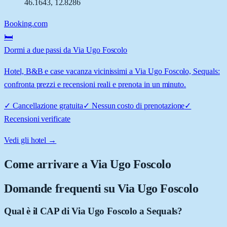
46.1643
,
12.8286
Booking.com
🛏️
Dormi a due passi da Via Ugo Foscolo
Hotel, B&B e case vacanza vicinissimi a Via Ugo Foscolo, Sequals:
confronta prezzi e recensioni reali e prenota in un minuto.
✓
Cancellazione gratuita
✓
Nessun costo di prenotazione
✓
Recensioni verificate
Vedi gli hotel →
Come arrivare a
Via Ugo Foscolo
Domande frequenti su
Via Ugo Foscolo
Qual è il CAP di Via Ugo Foscolo a Sequals?