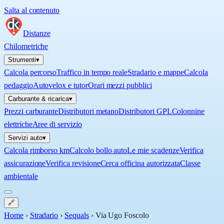
Salta al contenuto
Distanze
Chilometriche
Strumenti
▾
Calcola percorso
Traffico in tempo reale
Stradario e mappe
Calcola
pedaggio
Autovelox e tutor
Orari mezzi pubblici
Carburante & ricarica
▾
Prezzi carburante
Distributori metano
Distributori GPL
Colonnine
elettriche
Aree di servizio
Servizi auto
▾
Calcola rimborso km
Calcolo bollo auto
Le mie scadenze
Verifica
assicurazione
Verifica revisione
Cerca officina autorizzata
Classe
ambientale
🔗
Home
›
Stradario
›
Sequals
›
Via Ugo Foscolo