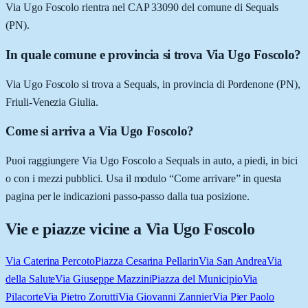
Via Ugo Foscolo rientra nel CAP 33090 del comune di Sequals
(PN).
In quale comune e provincia si trova Via Ugo Foscolo?
Via Ugo Foscolo si trova a Sequals, in provincia di Pordenone (PN),
Friuli-Venezia Giulia.
Come si arriva a Via Ugo Foscolo?
Puoi raggiungere Via Ugo Foscolo a Sequals in auto, a piedi, in bici
o con i mezzi pubblici. Usa il modulo “Come arrivare” in questa
pagina per le indicazioni passo-passo dalla tua posizione.
Vie e piazze vicine a
Via Ugo Foscolo
Via Caterina Percoto
Piazza Cesarina Pellarin
Via San Andrea
Via
della Salute
Via Giuseppe Mazzini
Piazza del Municipio
Via
Pilacorte
Via Pietro Zorutti
Via Giovanni Zannier
Via Pier Paolo