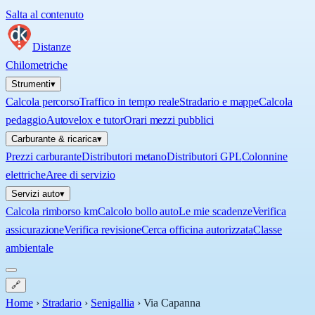
Salta al contenuto
Distanze
Chilometriche
Strumenti
▾
Calcola percorso
Traffico in tempo reale
Stradario e mappe
Calcola
pedaggio
Autovelox e tutor
Orari mezzi pubblici
Carburante & ricarica
▾
Prezzi carburante
Distributori metano
Distributori GPL
Colonnine
elettriche
Aree di servizio
Servizi auto
▾
Calcola rimborso km
Calcolo bollo auto
Le mie scadenze
Verifica
assicurazione
Verifica revisione
Cerca officina autorizzata
Classe
ambientale
🔗
Home
›
Stradario
›
Senigallia
›
Via Capanna