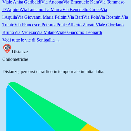
Viale Anita Garibaldi
Via Ancona
Via Emenuele Kant
Via Tommaso
D'Aquino
Via Luciano La Marca
Via Benedetto Croce
Via
l'Aquila
Via Giovanni Maria Feltrini
Via Bari
Via Pola
Via Rosmini
Via
Trento
Via Francesco Petrarca
Ponte Alberto Zavatti
Viale Giordano
Bruno
Via Venezia
Via Milano
Viale Giacomo Leopardi
Vedi tutte le vie di
Senigallia
→
Distanze
Chilometriche
Distanze, percorsi e traffico in tempo reale in tutta Italia.