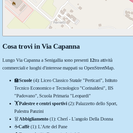
Cosa trovi in
Via Capanna
Lungo
Via Capanna
a
Senigallia
sono presenti
12
tra attività
commerciali e luoghi d'interesse mappati su OpenStreetMap.
🏫
Scuole
(
4
)
:
Liceo Classico Statale "Perticari", Istituto
Tecnico Economico e Tecnologico "Corinaldesi", IIS
"Padovano", Scuola Primaria "Leopardi"
🏋️
Palestre e centri sportivi
(
2
)
:
Palazzetto dello Sport,
Palestra Panzini
👗
Abbigliamento
(
1
)
:
Cherí - L'angolo Della Donna
☕
Caffè
(
1
)
:
L'Arte del Pane