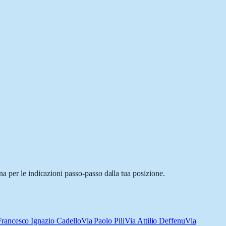
a per le indicazioni passo-passo dalla tua posizione.
Francesco Ignazio Cadello
Via Paolo Pili
Via Attilio Deffenu
Via