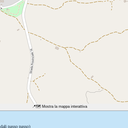
📍
🗺️ Mostra la mappa interattiva
adali passo passo)