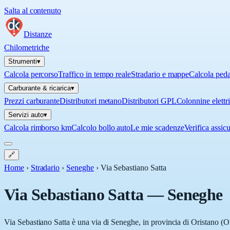
Salta al contenuto
Distanze
Chilometriche
Strumenti
▾
Calcola percorso
Traffico in tempo reale
Stradario e mappe
Calcola ped
Carburante & ricarica
▾
Prezzi carburante
Distributori metano
Distributori GPL
Colonnine elettr
Servizi auto
▾
Calcola rimborso km
Calcolo bollo auto
Le mie scadenze
Verifica assic
🔗
Home
›
Stradario
›
Seneghe
›
Via Sebastiano Satta
Via Sebastiano Satta
—
Seneghe
Via Sebastiano Satta è una via di Seneghe, in provincia di Oristano (OR