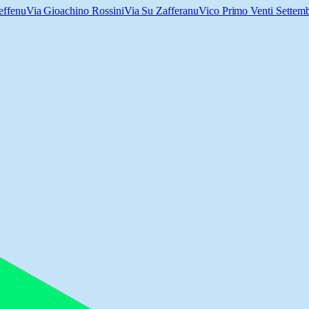
effenu
Via Gioachino Rossini
Via Su Zafferanu
Vico Primo Venti Settem