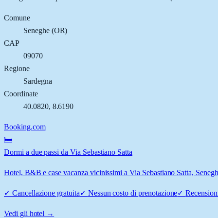
Comune
Seneghe
(
OR
)
CAP
09070
Regione
Sardegna
Coordinate
40.0820
,
8.6190
Booking.com
🛏️
Dormi a due passi da Via Sebastiano Satta
Hotel, B&B e case vacanza vicinissimi a Via Sebastiano Satta, Seneghe:
✓
Cancellazione gratuita
✓
Nessun costo di prenotazione
✓
Recensioni
Vedi gli hotel →