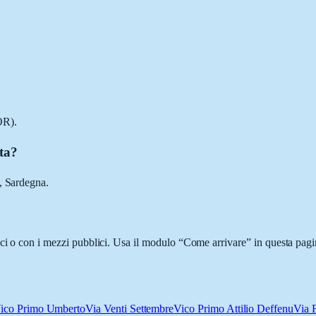
OR).
tta?
, Sardegna.
ci o con i mezzi pubblici. Usa il modulo “Come arrivare” in questa pagin
ico Primo Umberto
Via Venti Settembre
Vico Primo Attilio Deffenu
Via 