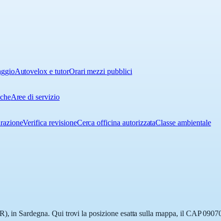
aggio
Autovelox e tutor
Orari mezzi pubblici
iche
Aree di servizio
urazione
Verifica revisione
Cerca officina autorizzata
Classe ambientale
), in Sardegna. Qui trovi la posizione esatta sulla mappa, il CAP 09070 