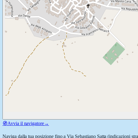
🧭
Avvia il navigatore
→
Naviga dalla tua posizione fino a
Via Sebastiano Satta
(indicazioni str