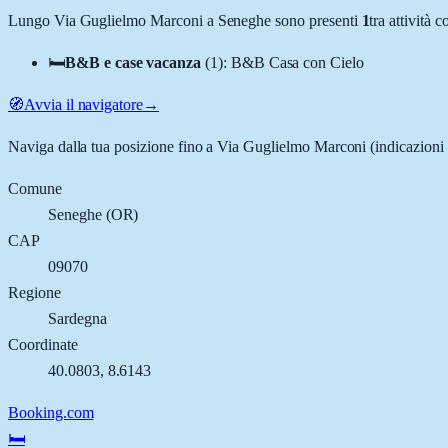
Lungo
Via Guglielmo Marconi
a
Seneghe
sono presenti
1
tra attività
🛏️
B&B e case vacanza
(
1
)
:
B&B Casa con Cielo
🧭
Avvia il navigatore
→
Naviga dalla tua posizione fino a
Via Guglielmo Marconi
(indicazioni 
Comune
Seneghe
(
OR
)
CAP
09070
Regione
Sardegna
Coordinate
40.0803
,
8.6143
Booking.com
🛏️