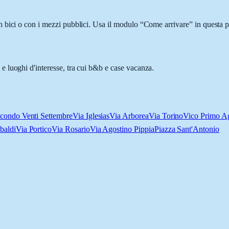
bici o con i mezzi pubblici. Usa il modulo “Come arrivare” in questa pa
 luoghi d'interesse, tra cui b&b e case vacanza.
condo Venti Settembre
Via Iglesias
Via Arborea
Via Torino
Vico Primo Ag
baldi
Via Portico
Via Rosario
Via Agostino Pippia
Piazza Sant'Antonio