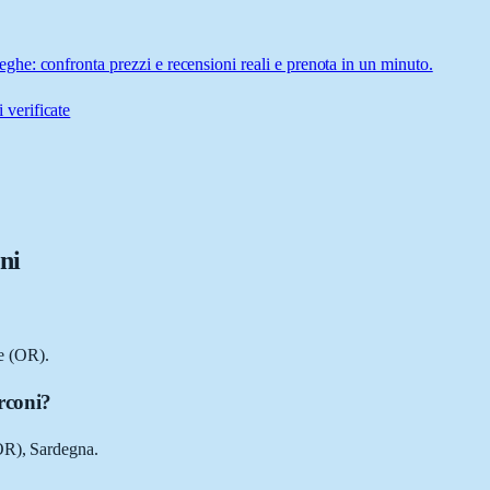
he: confronta prezzi e recensioni reali e prenota in un minuto.
 verificate
ni
e (OR).
rconi?
OR), Sardegna.