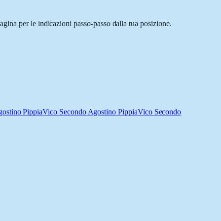
gina per le indicazioni passo-passo dalla tua posizione.
ostino Pippia
Vico Secondo Agostino Pippia
Vico Secondo