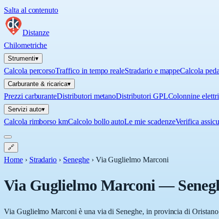
Salta al contenuto
Distanze
Chilometriche
Strumenti
▾
Calcola percorso
Traffico in tempo reale
Stradario e mappe
Calcola ped
Carburante & ricarica
▾
Prezzi carburante
Distributori metano
Distributori GPL
Colonnine elettr
Servizi auto
▾
Calcola rimborso km
Calcolo bollo auto
Le mie scadenze
Verifica assic
🔗
Home
›
Stradario
›
Seneghe
›
Via Guglielmo Marconi
Via Guglielmo Marconi
—
Seneg
Via Guglielmo Marconi è una via di Seneghe, in provincia di Oristano 