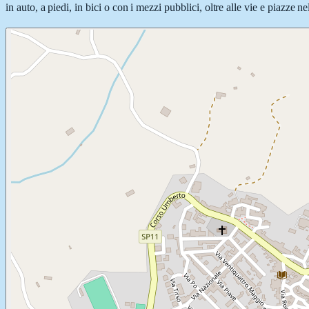
in auto, a piedi, in bici o con i mezzi pubblici, oltre alle vie e piazze 