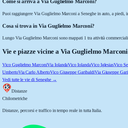
Come si arriva a Via Guglielmo Marconi?
Puoi raggiungere Via Guglielmo Marconi a Seneghe in auto, a piedi, in 
Cosa si trova in Via Guglielmo Marconi?
Lungo Via Guglielmo Marconi sono mappati 1 tra attività commerciali e
Vie e piazze vicine a
Via Guglielmo Marconi
Vico Guglielmo Marconi
Via Iolanda
Vico Iolanda
Vico Iglesias
Vico Se
Umberto
Via Carlo Alberto
Vico Giuseppe Garibaldi
Via Giuseppe Gari
Vedi tutte le vie di
Seneghe
→
Distanze
Chilometriche
Distanze, percorsi e traffico in tempo reale in tutta Italia.