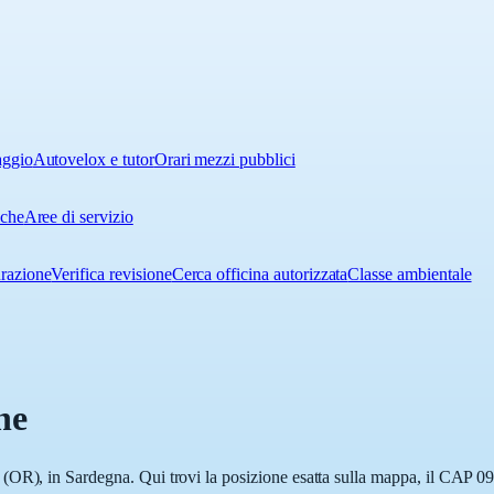
aggio
Autovelox e tutor
Orari mezzi pubblici
iche
Aree di servizio
urazione
Verifica revisione
Cerca officina autorizzata
Classe ambientale
he
(OR), in Sardegna. Qui trovi la posizione esatta sulla mappa, il CAP 0