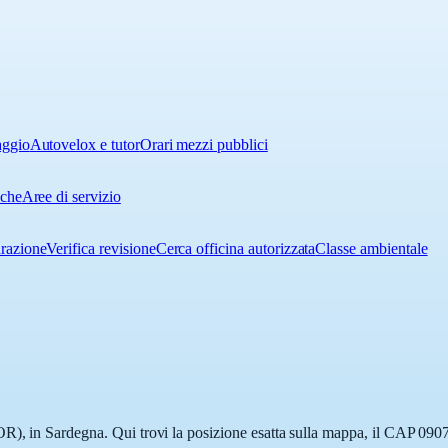
aggio
Autovelox e tutor
Orari mezzi pubblici
iche
Aree di servizio
urazione
Verifica revisione
Cerca officina autorizzata
Classe ambientale
R), in Sardegna. Qui trovi la posizione esatta sulla mappa, il CAP 09070