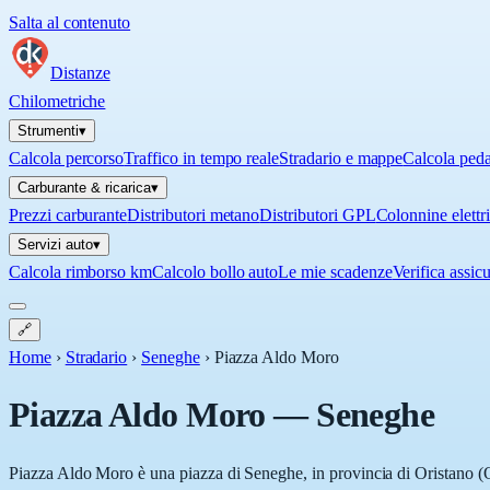
Salta al contenuto
Distanze
Chilometriche
Strumenti
▾
Calcola percorso
Traffico in tempo reale
Stradario e mappe
Calcola ped
Carburante & ricarica
▾
Prezzi carburante
Distributori metano
Distributori GPL
Colonnine elettr
Servizi auto
▾
Calcola rimborso km
Calcolo bollo auto
Le mie scadenze
Verifica assic
🔗
Home
›
Stradario
›
Seneghe
›
Piazza Aldo Moro
Piazza Aldo Moro
—
Seneghe
Piazza Aldo Moro è una piazza di Seneghe, in provincia di Oristano (O