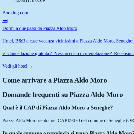
40.0811
,
8.6109
Booking.com
🛏️
Dormi a due passi da Piazza Aldo Moro
Hotel, B&B e case vacanza vicinissimi a Piazza Aldo Moro, Seneghe: co
✓
Cancellazione gratuita
✓
Nessun costo di prenotazione
✓
Recensioni
Vedi gli hotel →
Come arrivare a
Piazza Aldo Moro
Domande frequenti su
Piazza Aldo Moro
Qual è il CAP di Piazza Aldo Moro a Seneghe?
Piazza Aldo Moro rientra nel CAP 09070 del comune di Seneghe (OR
In quale comune e provincia si trova Piazza Aldo Moro