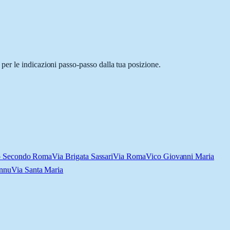
per le indicazioni passo-passo dalla tua posizione.
o Secondo Roma
Via Brigata Sassari
Via Roma
Vico Giovanni Maria
nnu
Via Santa Maria