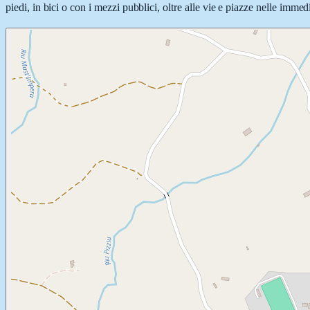
piedi, in bici o con i mezzi pubblici, oltre alle vie e piazze nelle immed