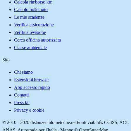
Calcola rimborso km
Calcolo bollo auto
Le mie scadenze
Verifica assicurazione
Verifica revisione
Cerca officina autorizzata
Classe ambientale
Sito
Chi siamo
Estensioni browser
App accesso rapido
Contatti
Press kit
Privacy e cookie
© 2010 -
2026
distanzechilometriche.net
Fonti viabilità: CCISS, ACI,
ANAS, Autostrade per l'Italia · Mappe © OpenStreetMap