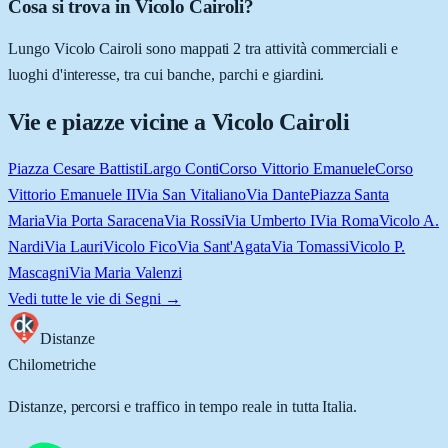
Cosa si trova in Vicolo Cairoli?
Lungo Vicolo Cairoli sono mappati 2 tra attività commerciali e
luoghi d'interesse, tra cui banche, parchi e giardini.
Vie e piazze vicine a
Vicolo Cairoli
Piazza Cesare Battisti
Largo Conti
Corso Vittorio Emanuele
Corso
Vittorio Emanuele II
Via San Vitaliano
Via Dante
Piazza Santa
Maria
Via Porta Saracena
Via Rossi
Via Umberto I
Via Roma
Vicolo A.
Nardi
Via Lauri
Vicolo Fico
Via Sant'Agata
Via Tomassi
Vicolo P.
Mascagni
Via Maria Valenzi
Vedi tutte le vie di
Segni
→
Distanze
Chilometriche
Distanze, percorsi e traffico in tempo reale in tutta Italia.