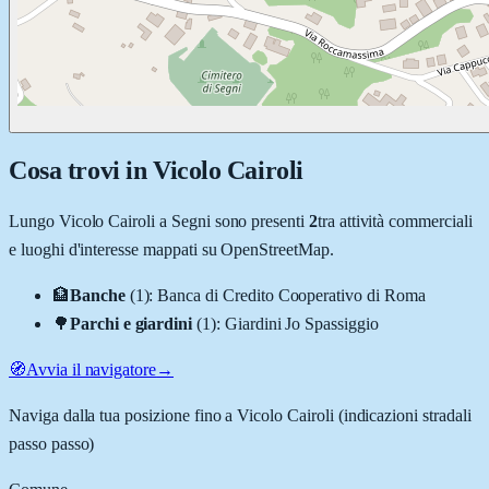
Cosa trovi in
Vicolo Cairoli
Lungo
Vicolo Cairoli
a
Segni
sono presenti
2
tra attività commerciali
e luoghi d'interesse mappati su OpenStreetMap.
🏦
Banche
(
1
)
:
Banca di Credito Cooperativo di Roma
🌳
Parchi e giardini
(
1
)
:
Giardini Jo Spassiggio
🧭
Avvia il navigatore
→
Naviga dalla tua posizione fino a
Vicolo Cairoli
(indicazioni stradali
passo passo)