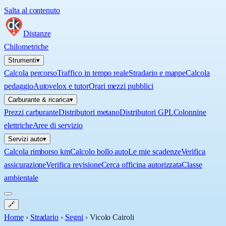
Salta al contenuto
Distanze
Chilometriche
Strumenti
▾
Calcola percorso
Traffico in tempo reale
Stradario e mappe
Calcola
pedaggio
Autovelox e tutor
Orari mezzi pubblici
Carburante & ricarica
▾
Prezzi carburante
Distributori metano
Distributori GPL
Colonnine
elettriche
Aree di servizio
Servizi auto
▾
Calcola rimborso km
Calcolo bollo auto
Le mie scadenze
Verifica
assicurazione
Verifica revisione
Cerca officina autorizzata
Classe
ambientale
🔗
Home
›
Stradario
›
Segni
›
Vicolo Cairoli