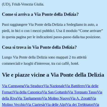
(UD), Friuli-Venezia Giulia.
Come si arriva a Via Ponte della Delizia?
Puoi raggiungere Via Ponte della Delizia a Sedegliano in auto, a
piedi, in bici o con i mezzi pubblici. Usa il modulo “Come arrivare”
in questa pagina per le indicazioni passo-passo dalla tua posizione.
Cosa si trova in Via Ponte della Delizia?
Lungo Via Ponte della Delizia sono mappati 2 tra attività
commerciali e luoghi d'interesse, tra cui caffè, hotel.
Vie e piazze vicine a
Via Ponte della Delizia
Via Campagna
Via Straduce
Via Nazionale
Via Battiferro
Via delle
Fornaci
Via della Canonica
Via San Gottardo
Via Torquato Tasso
Via
della Riva
Via Tagliamento
Via Molino Nuovo
Via A. Zoratti
Via
Molino Vecchio
Via Ciariesàr
Via delle Alpi
Via dei Trebbiatori
Via