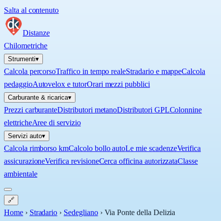
Salta al contenuto
Distanze
Chilometriche
Strumenti
▾
Calcola percorso
Traffico in tempo reale
Stradario e mappe
Calcola
pedaggio
Autovelox e tutor
Orari mezzi pubblici
Carburante & ricarica
▾
Prezzi carburante
Distributori metano
Distributori GPL
Colonnine
elettriche
Aree di servizio
Servizi auto
▾
Calcola rimborso km
Calcolo bollo auto
Le mie scadenze
Verifica
assicurazione
Verifica revisione
Cerca officina autorizzata
Classe
ambientale
🔗
Home
›
Stradario
›
Sedegliano
›
Via Ponte della Delizia