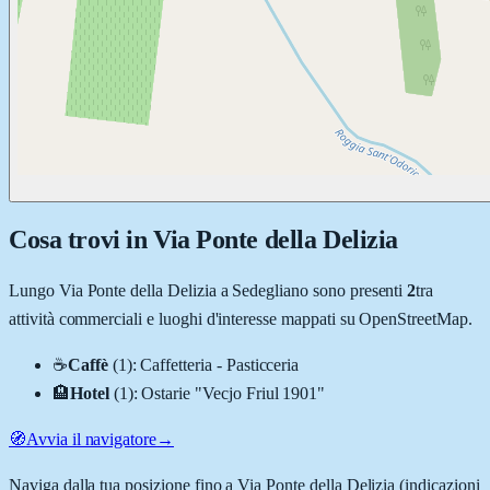
Cosa trovi in
Via Ponte della Delizia
Lungo
Via Ponte della Delizia
a
Sedegliano
sono presenti
2
tra
attività commerciali e luoghi d'interesse mappati su OpenStreetMap.
☕
Caffè
(
1
)
:
Caffetteria - Pasticceria
🏨
Hotel
(
1
)
:
Ostarie "Vecjo Friul 1901"
🧭
Avvia il navigatore
→
Naviga dalla tua posizione fino a
Via Ponte della Delizia
(indicazioni