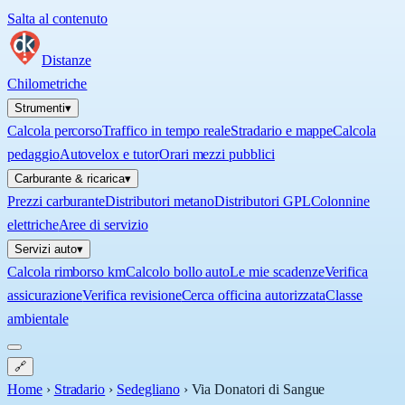
Salta al contenuto
Distanze
Chilometriche
Strumenti
▾
Calcola percorso
Traffico in tempo reale
Stradario e mappe
Calcola
pedaggio
Autovelox e tutor
Orari mezzi pubblici
Carburante & ricarica
▾
Prezzi carburante
Distributori metano
Distributori GPL
Colonnine
elettriche
Aree di servizio
Servizi auto
▾
Calcola rimborso km
Calcolo bollo auto
Le mie scadenze
Verifica
assicurazione
Verifica revisione
Cerca officina autorizzata
Classe
ambientale
🔗
Home
›
Stradario
›
Sedegliano
›
Via Donatori di Sangue