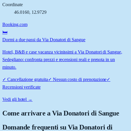
Coordinate
46.0160
,
12.9729
Booking.com
🛏️
Dormi a due passi da Via Donatori di Sangue
Hotel, B&B e case vacanza vicinissimi a Via Donatori di Sangue,
Sedegliano: confronta prezzi e recensioni reali e prenota in un
minuto.
✓
Cancellazione gratuita
✓
Nessun costo di prenotazione
✓
Recensioni verificate
Vedi gli hotel →
Come arrivare a
Via Donatori di Sangue
Domande frequenti su
Via Donatori di