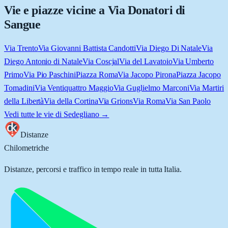
Vie e piazze vicine a
Via Donatori di
Sangue
Via Trento
Via Giovanni Battista Candotti
Via Diego Di Natale
Via
Diego Antonio di Natale
Via Coscjal
Via del Lavatoio
Via Umberto
Primo
Via Pio Paschini
Piazza Roma
Via Jacopo Pirona
Piazza Jacopo
Tomadini
Via Ventiquattro Maggio
Via Guglielmo Marconi
Via Martiri
della Libertà
Via della Cortina
Via Grions
Via Roma
Via San Paolo
Vedi tutte le vie di
Sedegliano
→
Distanze
Chilometriche
Distanze, percorsi e traffico in tempo reale in tutta Italia.