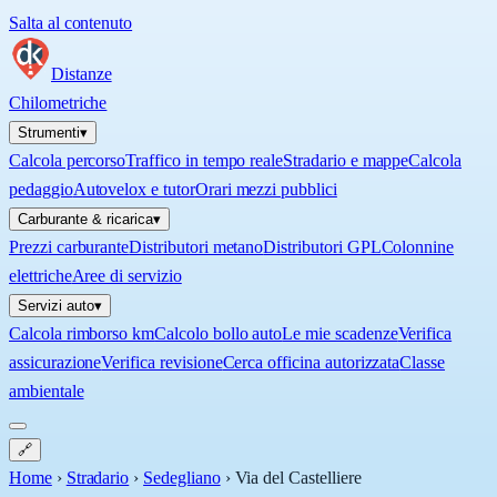
Salta al contenuto
Distanze
Chilometriche
Strumenti
▾
Calcola percorso
Traffico in tempo reale
Stradario e mappe
Calcola
pedaggio
Autovelox e tutor
Orari mezzi pubblici
Carburante & ricarica
▾
Prezzi carburante
Distributori metano
Distributori GPL
Colonnine
elettriche
Aree di servizio
Servizi auto
▾
Calcola rimborso km
Calcolo bollo auto
Le mie scadenze
Verifica
assicurazione
Verifica revisione
Cerca officina autorizzata
Classe
ambientale
🔗
Home
›
Stradario
›
Sedegliano
›
Via del Castelliere