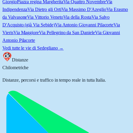
Giorgio
Piazza regina Margherita
Via Quattro Novembre
Via
Indipendenza
Via Dietro gli Orti
Via Massimo D'Azeglio
Via Erasmo
da Valvasone
Via Vittorio Veneto
Via della Rosta
Via Salvo
D'Acquisto (già Via Sebide)
Via Antonio Giovanni Pilacorte
Via
Vieris
Via Maggiore
Via Pellegrino da San Daniele
Via Giovanni
Antonio Pilacorte
Vedi tutte le vie di
Sedegliano
→
Distanze
Chilometriche
Distanze, percorsi e traffico in tempo reale in tutta Italia.