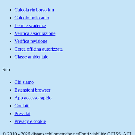
Calcola rimborso km
Calcolo bollo auto
Le mie scadenze
Verifica assicurazione
Verifica revisione
Cerca officina autorizzata
Classe ambientale
Sito
Chi siamo
Estensioni browser
App accesso rapido
Contatti
Press kit
Privacy e cookie
© 2010 -
2026
distanzechilometriche.net
Fonti viabilità: CCISS, ACI,