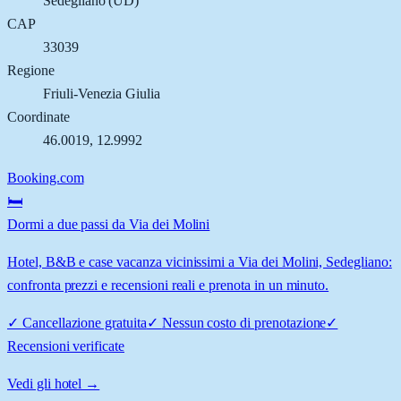
Sedegliano
(
UD
)
CAP
33039
Regione
Friuli-Venezia Giulia
Coordinate
46.0019
,
12.9992
Booking.com
🛏️
Dormi a due passi da Via dei Molini
Hotel, B&B e case vacanza vicinissimi a Via dei Molini, Sedegliano:
confronta prezzi e recensioni reali e prenota in un minuto.
✓
Cancellazione gratuita
✓
Nessun costo di prenotazione
✓
Recensioni verificate
Vedi gli hotel →