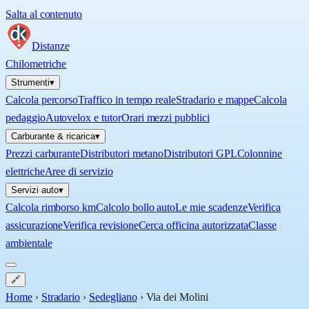
Salta al contenuto
Distanze
Chilometriche
Strumenti
▾
Calcola percorso
Traffico in tempo reale
Stradario e mappe
Calcola
pedaggio
Autovelox e tutor
Orari mezzi pubblici
Carburante & ricarica
▾
Prezzi carburante
Distributori metano
Distributori GPL
Colonnine
elettriche
Aree di servizio
Servizi auto
▾
Calcola rimborso km
Calcolo bollo auto
Le mie scadenze
Verifica
assicurazione
Verifica revisione
Cerca officina autorizzata
Classe
ambientale
🔗
Home
›
Stradario
›
Sedegliano
›
Via dei Molini