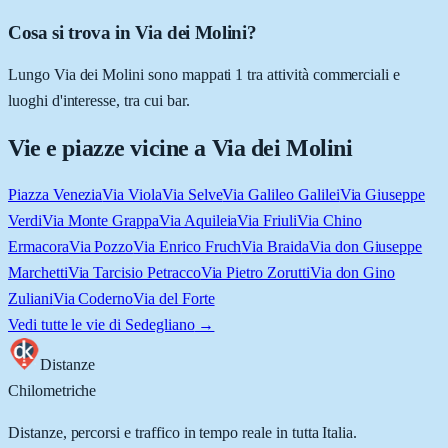
Cosa si trova in Via dei Molini?
Lungo Via dei Molini sono mappati 1 tra attività commerciali e
luoghi d'interesse, tra cui bar.
Vie e piazze vicine a
Via dei Molini
Piazza Venezia
Via Viola
Via Selve
Via Galileo Galilei
Via Giuseppe
Verdi
Via Monte Grappa
Via Aquileia
Via Friuli
Via Chino
Ermacora
Via Pozzo
Via Enrico Fruch
Via Braida
Via don Giuseppe
Marchetti
Via Tarcisio Petracco
Via Pietro Zorutti
Via don Gino
Zuliani
Via Coderno
Via del Forte
Vedi tutte le vie di
Sedegliano
→
Distanze
Chilometriche
Distanze, percorsi e traffico in tempo reale in tutta Italia.