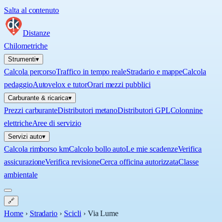
Salta al contenuto
Distanze
Chilometriche
Strumenti
▾
Calcola percorso
Traffico in tempo reale
Stradario e mappe
Calcola
pedaggio
Autovelox e tutor
Orari mezzi pubblici
Carburante & ricarica
▾
Prezzi carburante
Distributori metano
Distributori GPL
Colonnine
elettriche
Aree di servizio
Servizi auto
▾
Calcola rimborso km
Calcolo bollo auto
Le mie scadenze
Verifica
assicurazione
Verifica revisione
Cerca officina autorizzata
Classe
ambientale
🔗
Home
›
Stradario
›
Scicli
›
Via Lume