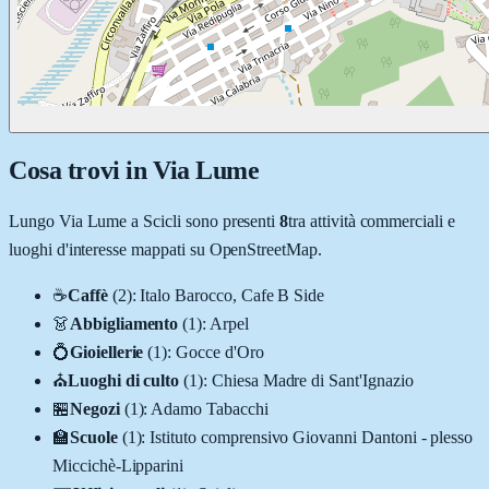
Cosa trovi in
Via Lume
Lungo
Via Lume
a
Scicli
sono presenti
8
tra attività commerciali e
luoghi d'interesse mappati su OpenStreetMap.
☕
Caffè
(
2
)
:
Italo Barocco, Cafe B Side
👗
Abbigliamento
(
1
)
:
Arpel
💍
Gioiellerie
(
1
)
:
Gocce d'Oro
⛪
Luoghi di culto
(
1
)
:
Chiesa Madre di Sant'Ignazio
🏪
Negozi
(
1
)
:
Adamo Tabacchi
🏫
Scuole
(
1
)
:
Istituto comprensivo Giovanni Dantoni - plesso
Miccichè-Lipparini