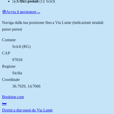
✉️
Uffici postali
(
1
)
:
Scicli
🧭
Avvia il navigatore
→
Naviga dalla tua posizione fino a
Via Lume
(indicazioni stradali
passo passo)
Comune
Scicli
(
RG
)
CAP
97018
Regione
Sicilia
Coordinate
36.7929
,
14.7066
Booking.com
🛏️
Dormi a due passi da Via Lume