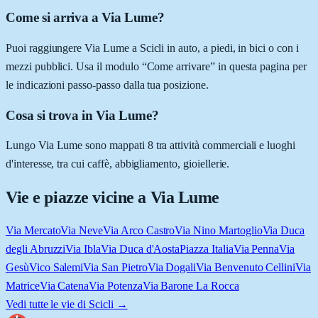
Come si arriva a Via Lume?
Puoi raggiungere Via Lume a Scicli in auto, a piedi, in bici o con i
mezzi pubblici. Usa il modulo “Come arrivare” in questa pagina per
le indicazioni passo-passo dalla tua posizione.
Cosa si trova in Via Lume?
Lungo Via Lume sono mappati 8 tra attività commerciali e luoghi
d'interesse, tra cui caffè, abbigliamento, gioiellerie.
Vie e piazze vicine a
Via Lume
Via Mercato
Via Neve
Via Arco Castro
Via Nino Martoglio
Via Duca
degli Abruzzi
Via Ibla
Via Duca d'Aosta
Piazza Italia
Via Penna
Via
Gesù
Vico Salemi
Via San Pietro
Via Dogali
Via Benvenuto Cellini
Via
Matrice
Via Catena
Via Potenza
Via Barone La Rocca
Vedi tutte le vie di
Scicli
→