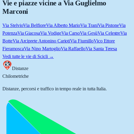
Vie e piazze vicine a
Via Guglielmo
Marconi
Via Stelvio
Via Belfiore
Via Alberto Mario
Via Trani
Via Pistone
Via
Potenza
Via Giacosa
Via Vodige
Via Carso
Via Gesù
Via Celestre
Via
Botte
Via Arciprete Antonino Carioti
Via Fiumillo
Vico Ettore
Fieramosca
Via Nino Martoglio
Via Raffaello
Via Santa Teresa
Vedi tutte le vie di
Scicli
→
Distanze
Chilometriche
Distanze, percorsi e traffico in tempo reale in tutta Italia.