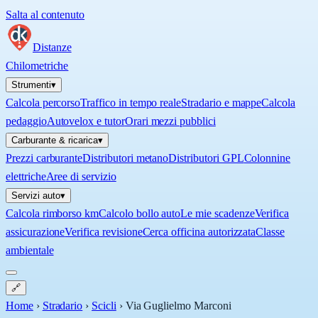
Salta al contenuto
Distanze
Chilometriche
Strumenti
▾
Calcola percorso
Traffico in tempo reale
Stradario e mappe
Calcola
pedaggio
Autovelox e tutor
Orari mezzi pubblici
Carburante & ricarica
▾
Prezzi carburante
Distributori metano
Distributori GPL
Colonnine
elettriche
Aree di servizio
Servizi auto
▾
Calcola rimborso km
Calcolo bollo auto
Le mie scadenze
Verifica
assicurazione
Verifica revisione
Cerca officina autorizzata
Classe
ambientale
🔗
Home
›
Stradario
›
Scicli
›
Via Guglielmo Marconi