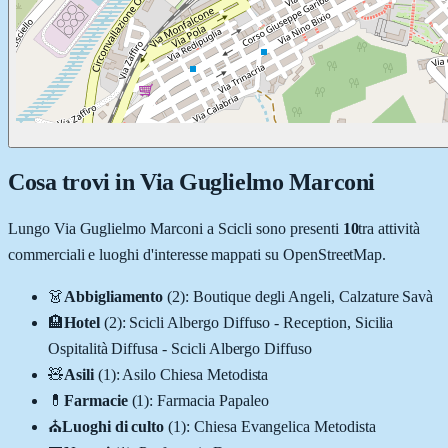
Cosa trovi in
Via Guglielmo Marconi
Lungo
Via Guglielmo Marconi
a
Scicli
sono presenti
10
tra attività
commerciali e luoghi d'interesse mappati su OpenStreetMap.
👗
Abbigliamento
(
2
)
:
Boutique degli Angeli, Calzature Savà
🏨
Hotel
(
2
)
:
Scicli Albergo Diffuso - Reception, Sicilia
Ospitalità Diffusa - Scicli Albergo Diffuso
🧸
Asili
(
1
)
:
Asilo Chiesa Metodista
💊
Farmacie
(
1
)
:
Farmacia Papaleo
⛪
Luoghi di culto
(
1
)
:
Chiesa Evangelica Metodista