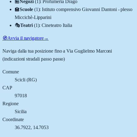
🏪
Negozi
(
1
)
:
Profumeria Drago
🏫
Scuole
(
1
)
:
Istituto comprensivo Giovanni Dantoni - plesso
Miccichè-Lipparini
🎭
Teatri
(
1
)
:
Cineteatro Italia
🧭
Avvia il navigatore
→
Naviga dalla tua posizione fino a
Via Guglielmo Marconi
(indicazioni stradali passo passo)
Comune
Scicli
(
RG
)
CAP
97018
Regione
Sicilia
Coordinate
36.7922
,
14.7053