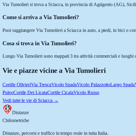
Via Tumolieri si trova a Sciacca, in provincia di Agrigento (AG), Sicili
Come si arriva a Via Tumolieri?
Puoi raggiungere Via Tumolieri a Sciacca in auto, a piedi, in bici o co
Cosa si trova in Via Tumolieri?
Lungo Via Tumolieri sono mappati 3 tra attività commerciali e luoghi d'
Vie e piazze vicine a
Via Tumolieri
Cortile Olivieri
Via Tresca
Vicolo Spada
Vicolo Palazzotto
Largo Spada
Puleo
Cortile Dei Licata
Cortile Cicala
Vicolo Russo
Vedi tutte le vie di
Sciacca
→
Distanze
Chilometriche
Distanze, percorsi e traffico in tempo reale in tutta Italia.