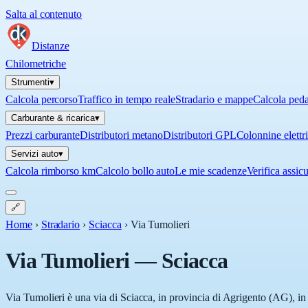
Salta al contenuto
Distanze
Chilometriche
Strumenti
▾
Calcola percorso
Traffico in tempo reale
Stradario e mappe
Calcola ped
Carburante & ricarica
▾
Prezzi carburante
Distributori metano
Distributori GPL
Colonnine elettr
Servizi auto
▾
Calcola rimborso km
Calcolo bollo auto
Le mie scadenze
Verifica assic
🔗
Home
›
Stradario
›
Sciacca
›
Via Tumolieri
Via Tumolieri
—
Sciacca
Via Tumolieri è una via di Sciacca, in provincia di Agrigento (AG), in S