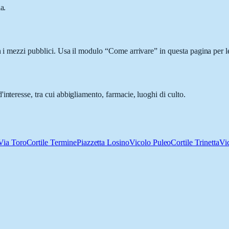
a.
n i mezzi pubblici. Usa il modulo “Come arrivare” in questa pagina per l
interesse, tra cui abbigliamento, farmacie, luoghi di culto.
Via Toro
Cortile Termine
Piazzetta Losino
Vicolo Puleo
Cortile Trinetta
Vic