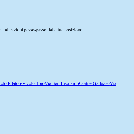
e indicazioni passo-passo dalla tua posizione.
olo Pilatore
Vicolo Toro
Via San Leonardo
Cortile Galluzzo
Via