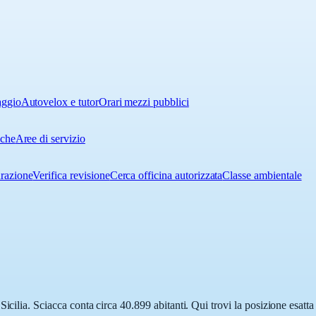
aggio
Autovelox e tutor
Orari mezzi pubblici
iche
Aree di servizio
urazione
Verifica revisione
Cerca officina autorizzata
Classe ambientale
icilia. Sciacca conta circa 40.899 abitanti. Qui trovi la posizione esatt