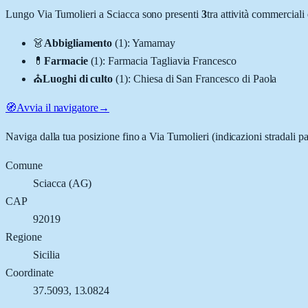
Lungo
Via Tumolieri
a
Sciacca
sono presenti
3
tra attività commercial
👗
Abbigliamento
(
1
)
:
Yamamay
💊
Farmacie
(
1
)
:
Farmacia Tagliavia Francesco
⛪
Luoghi di culto
(
1
)
:
Chiesa di San Francesco di Paola
🧭
Avvia il navigatore
→
Naviga dalla tua posizione fino a
Via Tumolieri
(indicazioni stradali p
Comune
Sciacca
(
AG
)
CAP
92019
Regione
Sicilia
Coordinate
37.5093
,
13.0824