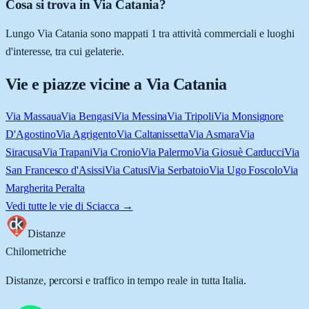
Cosa si trova in Via Catania?
Lungo Via Catania sono mappati 1 tra attività commerciali e luoghi
d'interesse, tra cui gelaterie.
Vie e piazze vicine a
Via Catania
Via Massaua
Via Bengasi
Via Messina
Via Tripoli
Via Monsignore
D'Agostino
Via Agrigento
Via Caltanissetta
Via Asmara
Via
Siracusa
Via Trapani
Via Cronio
Via Palermo
Via Giosuè Carducci
Via
San Francesco d'Asissi
Via Catusi
Via Serbatoio
Via Ugo Foscolo
Via
Margherita Peralta
Vedi tutte le vie di
Sciacca
→
Distanze
Chilometriche
Distanze, percorsi e traffico in tempo reale in tutta Italia.