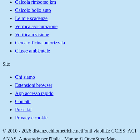
Calcola rimborso km
Calcolo bollo auto
Le mie scadenze
Verifica assicurazione
Verifica revisione
Cerca officina autorizzata
Classe ambientale
Sito
Chi siamo
Estensioni browser
App accesso rapido
Contatti
Press kit
Privacy e cookie
© 2010 -
2026
distanzechilometriche.net
Fonti viabilità: CCISS, ACI,
ANAS, Autostrade per l'Italia · Mappe © OpenStreetMap