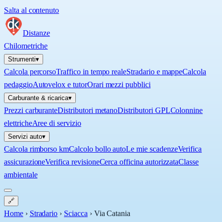
Salta al contenuto
Distanze
Chilometriche
Strumenti
▾
Calcola percorso
Traffico in tempo reale
Stradario e mappe
Calcola
pedaggio
Autovelox e tutor
Orari mezzi pubblici
Carburante & ricarica
▾
Prezzi carburante
Distributori metano
Distributori GPL
Colonnine
elettriche
Aree di servizio
Servizi auto
▾
Calcola rimborso km
Calcolo bollo auto
Le mie scadenze
Verifica
assicurazione
Verifica revisione
Cerca officina autorizzata
Classe
ambientale
🔗
Home
›
Stradario
›
Sciacca
›
Via Catania