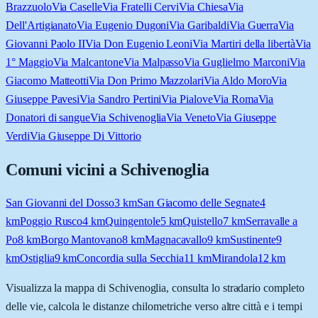
Brazzuolo
Via Caselle
Via Fratelli Cervi
Via Chiesa
Via
Dell'Artigianato
Via Eugenio Dugoni
Via Garibaldi
Via Guerra
Via
Giovanni Paolo II
Via Don Eugenio Leoni
Via Martiri della libertà
Via
1° Maggio
Via Malcantone
Via Malpasso
Via Guglielmo Marconi
Via
Giacomo Matteotti
Via Don Primo Mazzolari
Via Aldo Moro
Via
Giuseppe Pavesi
Via Sandro Pertini
Via Pialove
Via Roma
Via
Donatori di sangue
Via Schivenoglia
Via Veneto
Via Giuseppe
Verdi
Via Giuseppe Di Vittorio
Comuni vicini a
Schivenoglia
San Giovanni del Dosso
3
km
San Giacomo delle Segnate
4
km
Poggio Rusco
4
km
Quingentole
5
km
Quistello
7
km
Serravalle a
Po
8
km
Borgo Mantovano
8
km
Magnacavallo
9
km
Sustinente
9
km
Ostiglia
9
km
Concordia sulla Secchia
11
km
Mirandola
12
km
Visualizza la mappa di
Schivenoglia
, consulta lo stradario completo
delle vie, calcola le distanze chilometriche verso altre città e i tempi