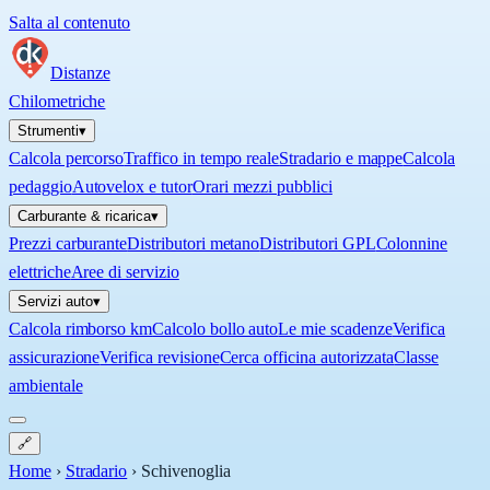
Salta al contenuto
Distanze
Chilometriche
Strumenti
▾
Calcola percorso
Traffico in tempo reale
Stradario e mappe
Calcola
pedaggio
Autovelox e tutor
Orari mezzi pubblici
Carburante & ricarica
▾
Prezzi carburante
Distributori metano
Distributori GPL
Colonnine
elettriche
Aree di servizio
Servizi auto
▾
Calcola rimborso km
Calcolo bollo auto
Le mie scadenze
Verifica
assicurazione
Verifica revisione
Cerca officina autorizzata
Classe
ambientale
🔗
Home
›
Stradario
›
Schivenoglia