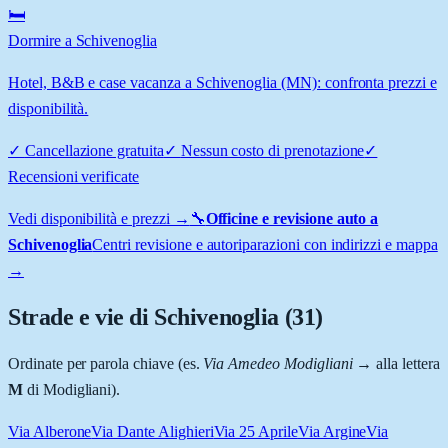
🛏️
Dormire a Schivenoglia
Hotel, B&B e case vacanza a Schivenoglia (MN): confronta prezzi e
disponibilità.
✓
Cancellazione gratuita
✓
Nessun costo di prenotazione
✓
Recensioni verificate
Vedi disponibilità e prezzi →
🔧
Officine e revisione auto a
Schivenoglia
Centri revisione e autoriparazioni con indirizzi e mappa
→
Strade e vie di
Schivenoglia
(
31
)
Ordinate per parola chiave (es.
Via Amedeo Modigliani
→ alla lettera
M
di Modigliani).
Via Alberone
Via Dante Alighieri
Via 25 Aprile
Via Argine
Via