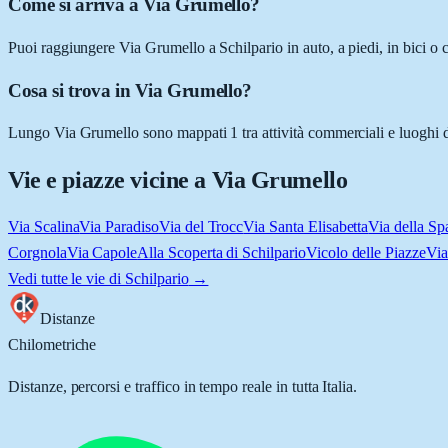
Come si arriva a Via Grumello?
Puoi raggiungere Via Grumello a Schilpario in auto, a piedi, in bici o 
Cosa si trova in Via Grumello?
Lungo Via Grumello sono mappati 1 tra attività commerciali e luoghi d'in
Vie e piazze vicine a
Via Grumello
Via Scalina
Via Paradiso
Via del Trocc
Via Santa Elisabetta
Via della Sp
Corgnola
Via Capole
Alla Scoperta di Schilpario
Vicolo delle Piazze
Via
Vedi tutte le vie di
Schilpario
→
Distanze
Chilometriche
Distanze, percorsi e traffico in tempo reale in tutta Italia.