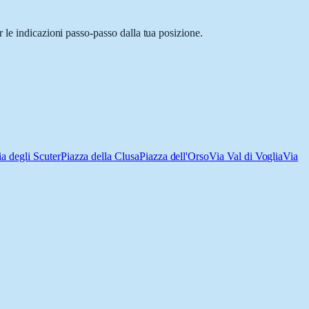
 le indicazioni passo-passo dalla tua posizione.
ia degli Scuter
Piazza della Clusa
Piazza dell'Orso
Via Val di Voglia
Via