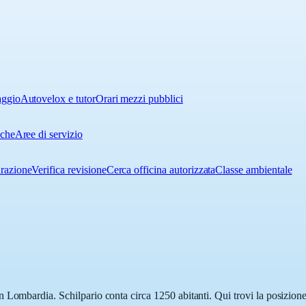
aggio
Autovelox e tutor
Orari mezzi pubblici
iche
Aree di servizio
urazione
Verifica revisione
Cerca officina autorizzata
Classe ambientale
 Lombardia. Schilpario conta circa 1250 abitanti. Qui trovi la posizione 