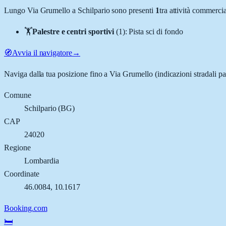
Lungo
Via Grumello
a
Schilpario
sono presenti
1
tra attività commerci
🏋️
Palestre e centri sportivi
(
1
)
:
Pista sci di fondo
🧭
Avvia il navigatore
→
Naviga dalla tua posizione fino a
Via Grumello
(indicazioni stradali p
Comune
Schilpario
(
BG
)
CAP
24020
Regione
Lombardia
Coordinate
46.0084
,
10.1617
Booking.com
🛏️