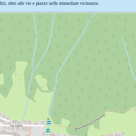
ci, oltre alle vie e piazze nelle immediate vicinanze.