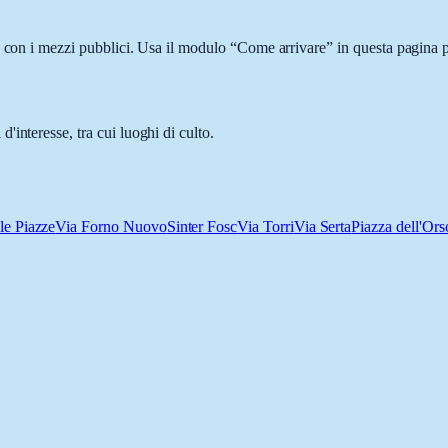
o con i mezzi pubblici. Usa il modulo “Come arrivare” in questa pagina pe
interesse, tra cui luoghi di culto.
le Piazze
Via Forno Nuovo
Sinter Fosc
Via Torri
Via Serta
Piazza dell'Ors