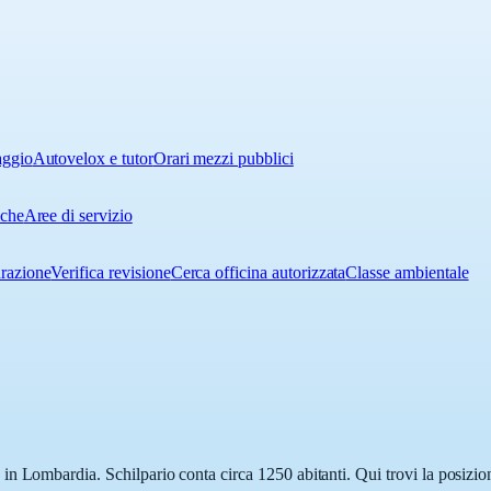
aggio
Autovelox e tutor
Orari mezzi pubblici
iche
Aree di servizio
urazione
Verifica revisione
Cerca officina autorizzata
Classe ambientale
n Lombardia. Schilpario conta circa 1250 abitanti. Qui trovi la posizion