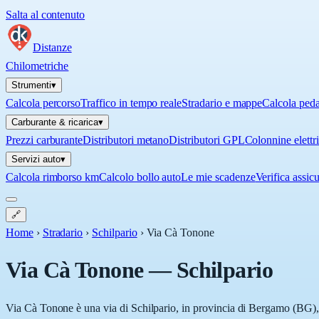
Salta al contenuto
Distanze
Chilometriche
Strumenti
▾
Calcola percorso
Traffico in tempo reale
Stradario e mappe
Calcola ped
Carburante & ricarica
▾
Prezzi carburante
Distributori metano
Distributori GPL
Colonnine elettr
Servizi auto
▾
Calcola rimborso km
Calcolo bollo auto
Le mie scadenze
Verifica assic
🔗
Home
›
Stradario
›
Schilpario
›
Via Cà Tonone
Via Cà Tonone
—
Schilpario
Via Cà Tonone è una via di Schilpario, in provincia di Bergamo (BG), i