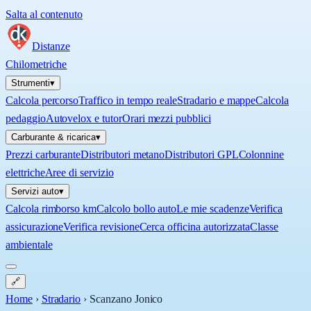
Salta al contenuto
Distanze
Chilometriche
Strumenti
▾
Calcola percorso
Traffico in tempo reale
Stradario e mappe
Calcola
pedaggio
Autovelox e tutor
Orari mezzi pubblici
Carburante & ricarica
▾
Prezzi carburante
Distributori metano
Distributori GPL
Colonnine
elettriche
Aree di servizio
Servizi auto
▾
Calcola rimborso km
Calcolo bollo auto
Le mie scadenze
Verifica
assicurazione
Verifica revisione
Cerca officina autorizzata
Classe
ambientale
🔗
Home
›
Stradario
›
Scanzano Jonico