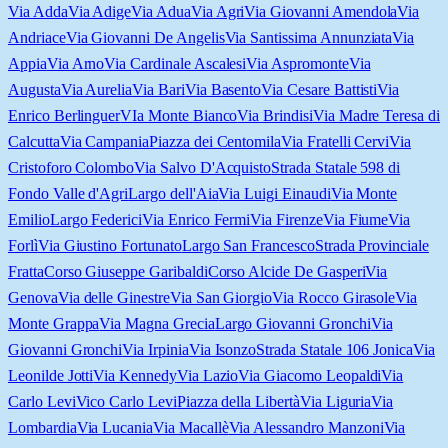
Via Adda
Via Adige
Via Adua
Via Agri
Via Giovanni Amendola
Via
Andriace
Via Giovanni De Angelis
Via Santissima Annunziata
Via
Appia
Via Arno
Via Cardinale Ascalesi
Via Aspromonte
Via
Augusta
Via Aurelia
Via Bari
Via Basento
Via Cesare Battisti
Via
Enrico Berlinguer
VIa Monte Bianco
Via Brindisi
Via Madre Teresa di
Calcutta
Via Campania
Piazza dei Centomila
Via Fratelli Cervi
Via
Cristoforo Colombo
Via Salvo D'Acquisto
Strada Statale 598 di
Fondo Valle d'Agri
Largo dell'Aia
Via Luigi Einaudi
Via Monte
Emilio
Largo Federici
Via Enrico Fermi
Via Firenze
Via Fiume
Via
Forlì
Via Giustino Fortunato
Largo San Francesco
Strada Provinciale
Fratta
Corso Giuseppe Garibaldi
Corso Alcide De Gasperi
Via
Genova
Via delle Ginestre
Via San Giorgio
Via Rocco Girasole
Via
Monte Grappa
Via Magna Grecia
Largo Giovanni Gronchi
Via
Giovanni Gronchi
Via Irpinia
Via Isonzo
Strada Statale 106 Jonica
Via
Leonilde Jotti
Via Kennedy
Via Lazio
Via Giacomo Leopaldi
Via
Carlo Levi
Vico Carlo Levi
Piazza della Libertà
Via Liguria
Via
Lombardia
Via Lucania
Via Macallè
Via Alessandro Manzoni
Via