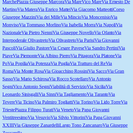
Marche
Piazza Giuseppe Marcora
Via Mare
Vico Mare
Via Ernesto De
Martino
Via Matera
Via Enrico Mattei
Via Giacomo Matteotti
Corso
Giuseppe Mazzini
Via dei Mille
Via Mincio
Via Moncenisio
Via
Monviso
Via Tommaso Morlino
Via Isabella Morra
Via Napoli
Via
Nazionale
Via Pietro Nenni
Via Giuseppe Novello
Via Ofanto
Via
Interpoderale Olivastreto
Via Olivastreto
Via Parisi
Via Giovanni
Pascoli
Via Giulio Pastore
Via Cesare Pavese
Via Sandro Pertini
Via
Piave
Via Piemonte
Via Albino Pierro
Via Pitagora
Via Platone
Via
Po
Via Popilia
Via Potenza
Via Puglia
Via Tratturo del Re
Via
Roma
Via Monte Rosa
Via Gioacchino Rossini
Via Sacco
Via Gran
Sasso
Via Mario Schirosa
Via Rocco Scotellaro
Via Antonio
Segni
Vico Antonio Segni
Viabilità di Servizio
Via Sicilia
Via
Leonardo Sinisgalli
Via Sinni
Via Tagliamento
Via Taranto
Via
Tevere
Via Ticino
Via Palmiro Togliatti
Via Torino
Via Lido Torre
Via
Trieste
Piazza Filippo Turati
Via Veneto
Via Papa Giovanni
Ventitreesimo
Via Vesuvio
Via Silvio Vittorini
Via Papa Giovanni
XXIII
Via Giuseppe Zanardelli
Largo Tono Zancanaro
Via Giuseppe
Zuccarella