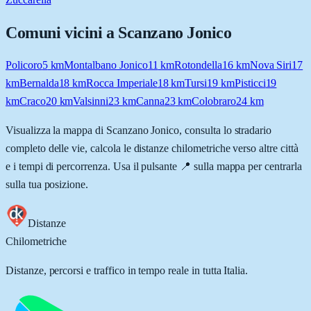
Comuni vicini a
Scanzano Jonico
Policoro
5
km
Montalbano Jonico
11
km
Rotondella
16
km
Nova Siri
17
km
Bernalda
18
km
Rocca Imperiale
18
km
Tursi
19
km
Pisticci
19
km
Craco
20
km
Valsinni
23
km
Canna
23
km
Colobraro
24
km
Visualizza la mappa di
Scanzano Jonico
, consulta lo stradario
completo delle vie, calcola le distanze chilometriche verso altre città
e i tempi di percorrenza. Usa il pulsante 📍 sulla mappa per centrarla
sulla tua posizione.
Distanze
Chilometriche
Distanze, percorsi e traffico in tempo reale in tutta Italia.