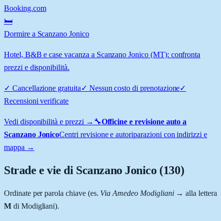
Booking.com
🛏️
Dormire a Scanzano Jonico
Hotel, B&B e case vacanza a Scanzano Jonico (MT): confronta
prezzi e disponibilità.
✓
Cancellazione gratuita
✓
Nessun costo di prenotazione
✓
Recensioni verificate
Vedi disponibilità e prezzi →
🔧
Officine e revisione auto a
Scanzano Jonico
Centri revisione e autoriparazioni con indirizzi e
mappa →
Strade e vie di
Scanzano Jonico
(
130
)
Ordinate per parola chiave (es.
Via Amedeo Modigliani
→ alla lettera
M
di Modigliani).