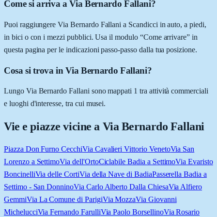
Come si arriva a Via Bernardo Fallani?
Puoi raggiungere Via Bernardo Fallani a Scandicci in auto, a piedi,
in bici o con i mezzi pubblici. Usa il modulo “Come arrivare” in
questa pagina per le indicazioni passo-passo dalla tua posizione.
Cosa si trova in Via Bernardo Fallani?
Lungo Via Bernardo Fallani sono mappati 1 tra attività commerciali
e luoghi d'interesse, tra cui musei.
Vie e piazze vicine a
Via Bernardo Fallani
Piazza Don Furno Cecchi
Via Cavalieri Vittorio Veneto
Via San
Lorenzo a Settimo
Via dell'Orto
Ciclabile Badia a Settimo
Via Evaristo
Boncinelli
Via delle Corti
Via della Nave di Badia
Passerella Badia a
Settimo - San Donnino
Via Carlo Alberto Dalla Chiesa
Via Alfiero
Gemmi
Via La Comune di Parigi
Via Mozza
Via Giovanni
Michelucci
Via Fernando Farulli
Via Paolo Borsellino
Via Rosario