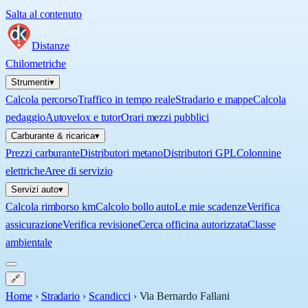
Salta al contenuto
Distanze
Chilometriche
Strumenti
▾
Calcola percorso
Traffico in tempo reale
Stradario e mappe
Calcola
pedaggio
Autovelox e tutor
Orari mezzi pubblici
Carburante & ricarica
▾
Prezzi carburante
Distributori metano
Distributori GPL
Colonnine
elettriche
Aree di servizio
Servizi auto
▾
Calcola rimborso km
Calcolo bollo auto
Le mie scadenze
Verifica
assicurazione
Verifica revisione
Cerca officina autorizzata
Classe
ambientale
🔗
Home
›
Stradario
›
Scandicci
›
Via Bernardo Fallani