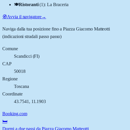
🍽️
Ristoranti
(
1
)
:
La Braceria
🧭
Avvia il navigatore
→
Naviga dalla tua posizione fino a
Piazza Giacomo Matteotti
(indicazioni stradali passo passo)
Comune
Scandicci
(
FI
)
CAP
50018
Regione
Toscana
Coordinate
43.7541
,
11.1903
Booking.com
🛏️
Dormi a due passi da Piazza Giacomo Matteotti