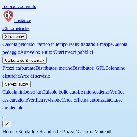
Salta al contenuto
Distanze
Chilometriche
Strumenti
▾
Calcola percorso
Traffico in tempo reale
Stradario e mappe
Calcola
pedaggio
Autovelox e tutor
Orari mezzi pubblici
Carburante & ricarica
▾
Prezzi carburante
Distributori metano
Distributori GPL
Colonnine
elettriche
Aree di servizio
Servizi auto
▾
Calcola rimborso km
Calcolo bollo auto
Le mie scadenze
Verifica
assicurazione
Verifica revisione
Cerca officina autorizzata
Classe
ambientale
🔗
Home
›
Stradario
›
Scandicci
›
Piazza Giacomo Matteotti