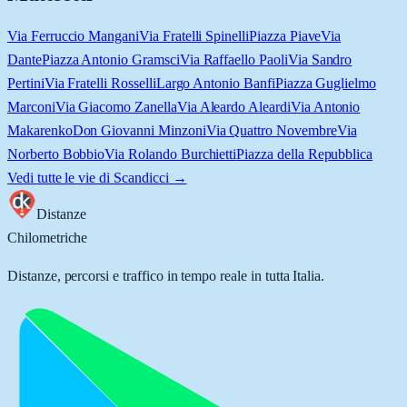
Via Ferruccio Mangani
Via Fratelli Spinelli
Piazza Piave
Via
Dante
Piazza Antonio Gramsci
Via Raffaello Paoli
Via Sandro
Pertini
Via Fratelli Rosselli
Largo Antonio Banfi
Piazza Guglielmo
Marconi
Via Giacomo Zanella
Via Aleardo Aleardi
Via Antonio
Makarenko
Don Giovanni Minzoni
Via Quattro Novembre
Via
Norberto Bobbio
Via Rolando Burchietti
Piazza della Repubblica
Vedi tutte le vie di
Scandicci
→
Distanze
Chilometriche
Distanze, percorsi e traffico in tempo reale in tutta Italia.