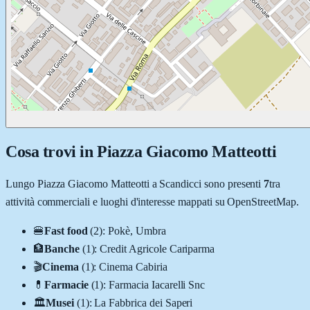
Cosa trovi in
Piazza Giacomo Matteotti
Lungo
Piazza Giacomo Matteotti
a
Scandicci
sono presenti
7
tra
attività commerciali e luoghi d'interesse mappati su OpenStreetMap.
🍔
Fast food
(
2
)
:
Pokè, Umbra
🏦
Banche
(
1
)
:
Credit Agricole Cariparma
🎬
Cinema
(
1
)
:
Cinema Cabiria
💊
Farmacie
(
1
)
:
Farmacia Iacarelli Snc
🏛️
Musei
(
1
)
:
La Fabbrica dei Saperi