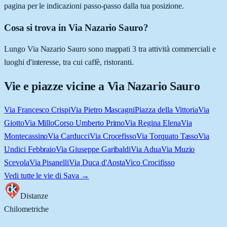
pagina per le indicazioni passo-passo dalla tua posizione.
Cosa si trova in Via Nazario Sauro?
Lungo Via Nazario Sauro sono mappati 3 tra attività commerciali e
luoghi d'interesse, tra cui caffè, ristoranti.
Vie e piazze vicine a
Via Nazario Sauro
Via Francesco Crispi
Via Pietro Mascagni
Piazza della Vittoria
Via
Giotto
Via Millo
Corso Umberto Primo
Via Regina Elena
Via
Montecassino
Via Carducci
Via Crocefisso
Via Torquato Tasso
Via
Undici Febbraio
Via Giuseppe Garibaldi
Via Adua
Via Muzio
Scevola
Via Pisanelli
Via Duca d'Aosta
Vico Crocifisso
Vedi tutte le vie di
Sava
→
Distanze
Chilometriche