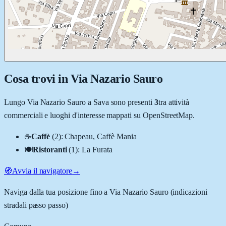
Cosa trovi in
Via Nazario Sauro
Lungo
Via Nazario Sauro
a
Sava
sono presenti
3
tra attività
commerciali e luoghi d'interesse mappati su OpenStreetMap.
☕
Caffè
(
2
)
:
Chapeau, Caffè Mania
🍽️
Ristoranti
(
1
)
:
La Furata
🧭
Avvia il navigatore
→
Naviga dalla tua posizione fino a
Via Nazario Sauro
(indicazioni
stradali passo passo)