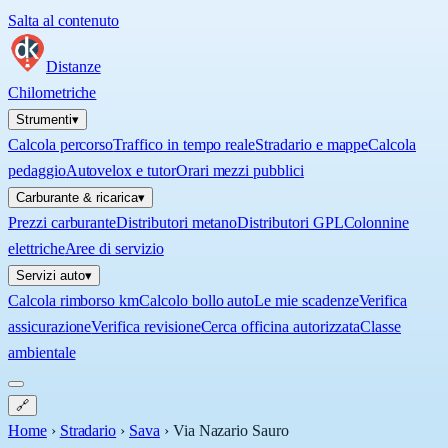
Salta al contenuto
Distanze
Chilometriche
Strumenti
▾
Calcola percorso
Traffico in tempo reale
Stradario e mappe
Calcola
pedaggio
Autovelox e tutor
Orari mezzi pubblici
Carburante & ricarica
▾
Prezzi carburante
Distributori metano
Distributori GPL
Colonnine
elettriche
Aree di servizio
Servizi auto
▾
Calcola rimborso km
Calcolo bollo auto
Le mie scadenze
Verifica
assicurazione
Verifica revisione
Cerca officina autorizzata
Classe
ambientale
🔗
Home
›
Stradario
›
Sava
›
Via Nazario Sauro