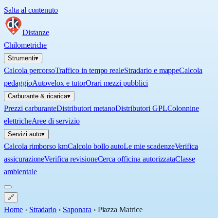
Salta al contenuto
Distanze
Chilometriche
Strumenti
▾
Calcola percorso
Traffico in tempo reale
Stradario e mappe
Calcola
pedaggio
Autovelox e tutor
Orari mezzi pubblici
Carburante & ricarica
▾
Prezzi carburante
Distributori metano
Distributori GPL
Colonnine
elettriche
Aree di servizio
Servizi auto
▾
Calcola rimborso km
Calcolo bollo auto
Le mie scadenze
Verifica
assicurazione
Verifica revisione
Cerca officina autorizzata
Classe
ambientale
🔗
Home
›
Stradario
›
Saponara
›
Piazza Matrice