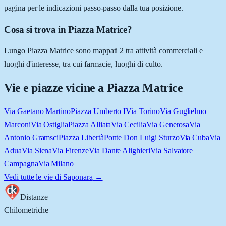
pagina per le indicazioni passo-passo dalla tua posizione.
Cosa si trova in Piazza Matrice?
Lungo Piazza Matrice sono mappati 2 tra attività commerciali e
luoghi d'interesse, tra cui farmacie, luoghi di culto.
Vie e piazze vicine a
Piazza Matrice
Via Gaetano Martino
Piazza Umberto I
Via Torino
Via Guglielmo
Marconi
Via Ostiglia
Piazza Alliata
Via Cecilia
Via Generosa
Via
Antonio Gramsci
Piazza Libertà
Ponte Don Luigi Sturzo
Via Cuba
Via
Adua
Via Siena
Via Firenze
Via Dante Alighieri
Via Salvatore
Campagna
Via Milano
Vedi tutte le vie di
Saponara
→
Distanze
Chilometriche