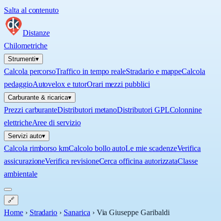
Salta al contenuto
Distanze
Chilometriche
Strumenti
▾
Calcola percorso
Traffico in tempo reale
Stradario e mappe
Calcola
pedaggio
Autovelox e tutor
Orari mezzi pubblici
Carburante & ricarica
▾
Prezzi carburante
Distributori metano
Distributori GPL
Colonnine
elettriche
Aree di servizio
Servizi auto
▾
Calcola rimborso km
Calcolo bollo auto
Le mie scadenze
Verifica
assicurazione
Verifica revisione
Cerca officina autorizzata
Classe
ambientale
🔗
Home
›
Stradario
›
Sanarica
›
Via Giuseppe Garibaldi