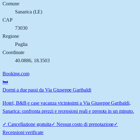
Comune
Sanarica
(
LE
)
CAP
73030
Regione
Puglia
Coordinate
40.0886
,
18.3503
Booking.com
🛏️
Dormi a due passi da Via Giuseppe Garibaldi
Hotel, B&B e case vacanza vicinissimi a Via Giuseppe Garibaldi,
Sanarica: confronta prezzi e recensioni reali e prenota in un minuto.
✓
Cancellazione gratuita
✓
Nessun costo di prenotazione
✓
Recensioni verificate