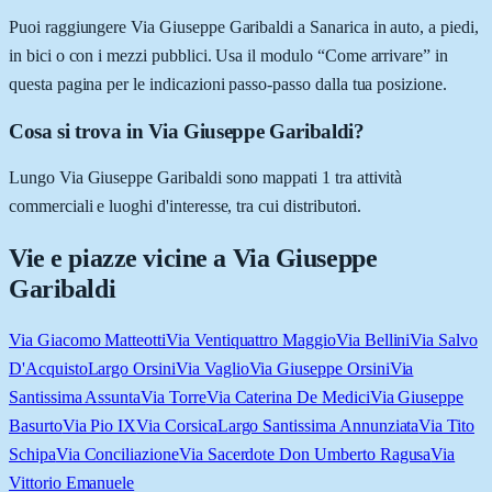
Puoi raggiungere Via Giuseppe Garibaldi a Sanarica in auto, a piedi,
in bici o con i mezzi pubblici. Usa il modulo “Come arrivare” in
questa pagina per le indicazioni passo-passo dalla tua posizione.
Cosa si trova in Via Giuseppe Garibaldi?
Lungo Via Giuseppe Garibaldi sono mappati 1 tra attività
commerciali e luoghi d'interesse, tra cui distributori.
Vie e piazze vicine a
Via Giuseppe
Garibaldi
Via Giacomo Matteotti
Via Ventiquattro Maggio
Via Bellini
Via Salvo
D'Acquisto
Largo Orsini
Via Vaglio
Via Giuseppe Orsini
Via
Santissima Assunta
Via Torre
Via Caterina De Medici
Via Giuseppe
Basurto
Via Pio IX
Via Corsica
Largo Santissima Annunziata
Via Tito
Schipa
Via Conciliazione
Via Sacerdote Don Umberto Ragusa
Via
Vittorio Emanuele