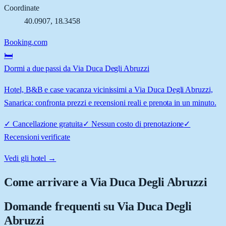
Coordinate
40.0907
,
18.3458
Booking.com
🛏️
Dormi a due passi da Via Duca Degli Abruzzi
Hotel, B&B e case vacanza vicinissimi a Via Duca Degli Abruzzi,
Sanarica: confronta prezzi e recensioni reali e prenota in un minuto.
✓
Cancellazione gratuita
✓
Nessun costo di prenotazione
✓
Recensioni verificate
Vedi gli hotel →
Come arrivare a
Via Duca Degli Abruzzi
Domande frequenti su
Via Duca Degli
Abruzzi