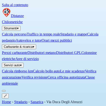
Salta al contenuto
Distanze
Chilometriche
Strumenti
▾
Calcola percorso
Traffico in tempo reale
Stradario e mappe
Calcola
pedaggio
Autovelox e tutor
Orari mezzi pubblici
Carburante & ricarica
▾
Prezzi carburante
Distributori metano
Distributori GPL
Colonnine
elettriche
Aree di servizio
Servizi auto
▾
Calcola rimborso km
Calcolo bollo auto
Le mie scadenze
Verifica
assicurazione
Verifica revisione
Cerca officina autorizzata
Classe
ambientale
🔗
Home
›
Stradario
›
Sanarica
›
Via Duca Degli Abruzzi