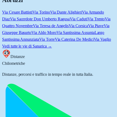
Abruzzi
Via Cesare Battisti
Via Torino
Via Dante Alighieri
Via Armando
Diaz
Via Sacerdote Don Umberto Ragusa
Via Caduti
Via Trento
Via
Quattro Novembre
Via Teresa de Angelis
Via Corsica
Via Piave
Via
Giuseppe Basurto
Via Aldo Moro
Via Santissima Assunta
Largo
Santissima Annunziata
Via Torre
Via Caterina De Medici
Via Vaglio
Vedi tutte le vie di
Sanarica
→
Distanze
Chilometriche
Distanze, percorsi e traffico in tempo reale in tutta Italia.