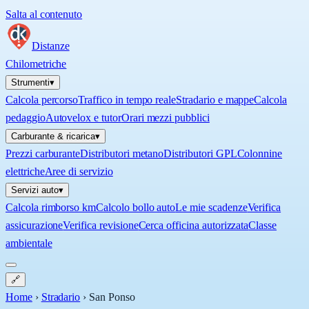
Salta al contenuto
Distanze
Chilometriche
Strumenti
▾
Calcola percorso
Traffico in tempo reale
Stradario e mappe
Calcola
pedaggio
Autovelox e tutor
Orari mezzi pubblici
Carburante & ricarica
▾
Prezzi carburante
Distributori metano
Distributori GPL
Colonnine
elettriche
Aree di servizio
Servizi auto
▾
Calcola rimborso km
Calcolo bollo auto
Le mie scadenze
Verifica
assicurazione
Verifica revisione
Cerca officina autorizzata
Classe
ambientale
🔗
Home
›
Stradario
›
San Ponso