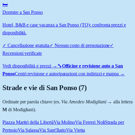
🛏️
Dormire a San Ponso
Hotel, B&B e case vacanza a San Ponso (TO): confronta prezzi e
disponibilità.
✓
Cancellazione gratuita
✓
Nessun costo di prenotazione
✓
Recensioni verificate
Vedi disponibilità e prezzi →
🔧
Officine e revisione auto a
San
Ponso
Centri revisione e autoriparazioni con indirizzi e mappa →
Strade e vie di
San Ponso
(
7
)
Ordinate per parola chiave (es.
Via Amedeo Modigliani
→ alla lettera
M
di Modigliani).
Piazza Martiri della Libertà
Via Molino
Via Ferreri Noli
Strada per
Pertusio
Via Salassa
Via Sant'Ilario
Via Vietta