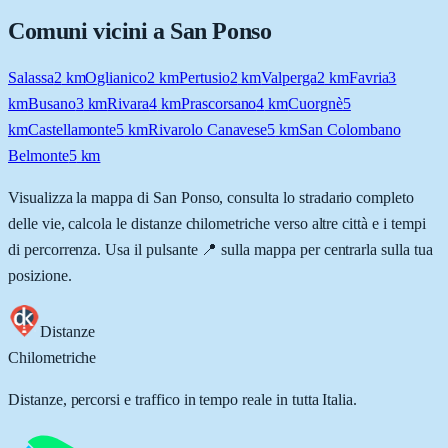
Comuni vicini a
San Ponso
Salassa
2
km
Oglianico
2
km
Pertusio
2
km
Valperga
2
km
Favria
3
km
Busano
3
km
Rivara
4
km
Prascorsano
4
km
Cuorgnè
5
km
Castellamonte
5
km
Rivarolo Canavese
5
km
San Colombano
Belmonte
5
km
Visualizza la mappa di
San Ponso
, consulta lo stradario completo
delle vie, calcola le distanze chilometriche verso altre città e i tempi
di percorrenza. Usa il pulsante 📍 sulla mappa per centrarla sulla tua
posizione.
Distanze
Chilometriche
Distanze, percorsi e traffico in tempo reale in tutta Italia.