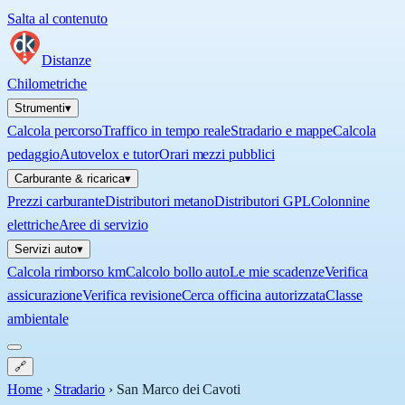
Salta al contenuto
Distanze
Chilometriche
Strumenti
▾
Calcola percorso
Traffico in tempo reale
Stradario e mappe
Calcola
pedaggio
Autovelox e tutor
Orari mezzi pubblici
Carburante & ricarica
▾
Prezzi carburante
Distributori metano
Distributori GPL
Colonnine
elettriche
Aree di servizio
Servizi auto
▾
Calcola rimborso km
Calcolo bollo auto
Le mie scadenze
Verifica
assicurazione
Verifica revisione
Cerca officina autorizzata
Classe
ambientale
🔗
Home
›
Stradario
›
San Marco dei Cavoti