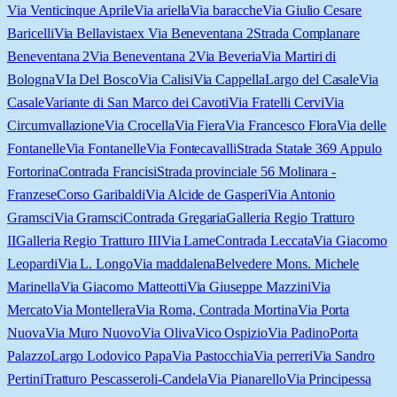
Via Venticinque Aprile
Via ariella
Via baracche
Via Giulio Cesare
Baricelli
Via Bellavista
ex Via Beneventana 2
Strada Complanare
Beneventana 2
Via Beneventana 2
Via Beveria
Via Martiri di
Bologna
VIa Del Bosco
Via Calisi
Via Cappella
Largo del Casale
Via
Casale
Variante di San Marco dei Cavoti
Via Fratelli Cervi
Via
Circumvallazione
Via Crocella
Via Fiera
Via Francesco Flora
Via delle
Fontanelle
Via Fontanelle
Via Fontecavalli
Strada Statale 369 Appulo
Fortorina
Contrada Francisi
Strada provinciale 56 Molinara -
Franzese
Corso Garibaldi
Via Alcide de Gasperi
Via Antonio
Gramsci
Via Gramsci
Contrada Gregaria
Galleria Regio Tratturo
II
Galleria Regio Tratturo III
Via Lame
Contrada Leccata
Via Giacomo
Leopardi
Via L. Longo
Via maddalena
Belvedere Mons. Michele
Marinella
Via Giacomo Matteotti
Via Giuseppe Mazzini
Via
Mercato
Via Montellera
Via Roma, Contrada Mortina
Via Porta
Nuova
Via Muro Nuovo
Via Oliva
Vico Ospizio
Via Padino
Porta
Palazzo
Largo Lodovico Papa
Via Pastocchia
Via perreri
Via Sandro
Pertini
Tratturo Pescasseroli-Candela
Via Pianarello
Via Principessa