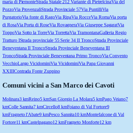
maria di Piemonte
Strada Statale 212 Variante di Pietrelcina
Via del
Pozzo
Via Provenzali
Strada Provinciale 57
Via Puntilli
Via
Purgatorio
Via fonte di Rago
Via Ripa
Via Rocce
Via Roma
Via porta
di Rosa
Via Porta di Rose
Via Rovagnera
Via Giuseppe Sagarat
Via
Toppo
Via Sotto la Torre
Via Torretta
Via Tramontana
Galleria Regio
Tratturo I
Strada provinciale 55 Serie 34 II Tronco
Strada Provinciale
Beneventana II Tronco
Strada Provinciale Beneventana III
Tronco
Strada Provinciale Beneventana Primo Tronco
Via Convento
Vecchio
Largo Vicidomini
Via Vicidomini
Via Papa Giovanni
XXIII
Contrada Fonte Zuppino
Comuni vicini a
San Marco dei Cavoti
Molinara
3
km
Reino
5
km
San Giorgio La Molara
5
km
Pago Veiano
7
km
Colle Sannita
7
km
Circello
8
km
Foiano di Val Fortore
9
km
Fragneto l'Abate
9
km
Pesco Sannita
10
km
Montefalcone di Val
Fortore
11
km
Castelpagano
12
km
Fragneto Monforte
12
km