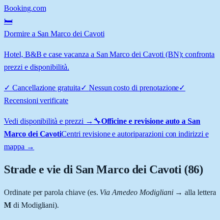
Booking.com
🛏️
Dormire a San Marco dei Cavoti
Hotel, B&B e case vacanza a San Marco dei Cavoti (BN): confronta
prezzi e disponibilità.
✓
Cancellazione gratuita
✓
Nessun costo di prenotazione
✓
Recensioni verificate
Vedi disponibilità e prezzi →
🔧
Officine e revisione auto a
San
Marco dei Cavoti
Centri revisione e autoriparazioni con indirizzi e
mappa →
Strade e vie di
San Marco dei Cavoti
(
86
)
Ordinate per parola chiave (es.
Via Amedeo Modigliani
→ alla lettera
M
di Modigliani).